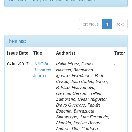
previous
1
next
Item hits:
Issue Date
Title
Author(s)
Tutor
6-Jun-2017
INNOVA
Mafla Yépez, Carlos
-
Research
Nolasco; Benavides,
Journal
Ignacio; Hernández, Paúl;
Clavijo, Juan Carlos; Yánez,
Patricio; Huayamave,
Germán Gerson; Trelles
Zambrano, César Augusto;
Bravo Guerrero, Fabián
Eugenio; Barrazueta
Samaniego, Juan Fernando;
Almeida, Evelyn; Rosero,
Andrea; Díaz Córdoba,