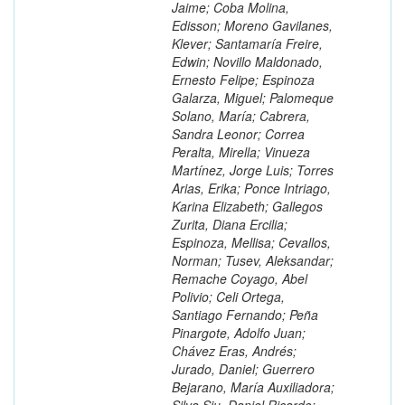
Jaime; Coba Molina,
Edisson; Moreno Gavilanes,
Klever; Santamaría Freire,
Edwin; Novillo Maldonado,
Ernesto Felipe; Espinoza
Galarza, Miguel; Palomeque
Solano, María; Cabrera,
Sandra Leonor; Correa
Peralta, Mirella; Vinueza
Martínez, Jorge Luis; Torres
Arias, Erika; Ponce Intriago,
Karina Elizabeth; Gallegos
Zurita, Diana Ercilia;
Espinoza, Mellisa; Cevallos,
Norman; Tusev, Aleksandar;
Remache Coyago, Abel
Polivio; Celi Ortega,
Santiago Fernando; Peña
Pinargote, Adolfo Juan;
Chávez Eras, Andrés;
Jurado, Daniel; Guerrero
Bejarano, María Auxiliadora;
Silva Siu, Daniel Ricardo;