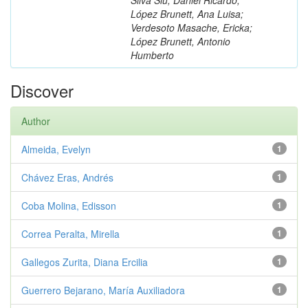
López Brunett, Ana Luisa;
Verdesoto Masache, Ericka;
López Brunett, Antonio
Humberto
Discover
Author
Almeida, Evelyn
1
Chávez Eras, Andrés
1
Coba Molina, Edisson
1
Correa Peralta, Mirella
1
Gallegos Zurita, Diana Ercilia
1
Guerrero Bejarano, María Auxiliadora
1