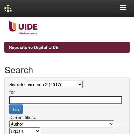
Skip
navigation
Repositorio Digital UIDE
Search
Search:
for
Current filters: