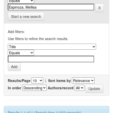
Start a new search
Add filters:
Use filters to refine the search results.
Results/Page
|
Sort items by
In order
Authors/record
Results 1-1 of 1 (Search time: 0.003 seconds).