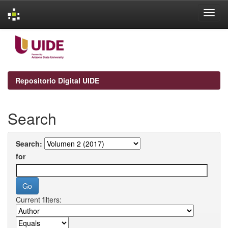
Skip
navigation
Repositorio Digital UIDE
Search
Search:
for
Current filters: