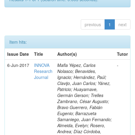
previous
1
next
Item hits:
Issue Date
Title
Author(s)
Tutor
6-Jun-2017
INNOVA
Mafla Yépez, Carlos
-
Research
Nolasco; Benavides,
Journal
Ignacio; Hernández, Paúl;
Clavijo, Juan Carlos; Yánez,
Patricio; Huayamave,
Germán Gerson; Trelles
Zambrano, César Augusto;
Bravo Guerrero, Fabián
Eugenio; Barrazueta
Samaniego, Juan Fernando;
Almeida, Evelyn; Rosero,
Andrea; Díaz Córdoba,