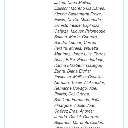
Jaime; Coba Molina,
Edisson; Moreno Gavilanes,
Klever; Santamaría Freire,
Edwin; Novillo Maldonado,
Ernesto Felipe; Espinoza
Galarza, Miguel; Palomeque
Solano, María; Cabrera,
Sandra Leonor; Correa
Peralta, Mirella; Vinueza
Martínez, Jorge Luis; Torres
Arias, Erika; Ponce Intriago,
Karina Elizabeth; Gallegos
Zurita, Diana Ercilia;
Espinoza, Mellisa; Cevallos,
Norman; Tusev, Aleksandar;
Remache Coyago, Abel
Polivio; Celi Ortega,
Santiago Fernando; Peña
Pinargote, Adolfo Juan;
Chávez Eras, Andrés;
Jurado, Daniel; Guerrero
Bejarano, María Auxiliadora;
Silva Siu, Daniel Ricardo;