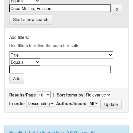
Start a new search
Add filters:
Use filters to refine the search results.
Results/Page
|
Sort items by
In order
Authors/record
Results 1-1 of 1 (Search time: 0.003 seconds).