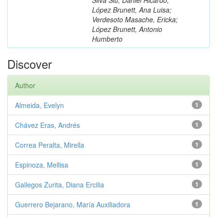
López Brunett, Ana Luisa;
Verdesoto Masache, Ericka;
López Brunett, Antonio
Humberto
Discover
Author
Almeida, Evelyn
1
Chávez Eras, Andrés
1
Correa Peralta, Mirella
1
Espinoza, Mellisa
1
Gallegos Zurita, Diana Ercilia
1
Guerrero Bejarano, María Auxiliadora
1