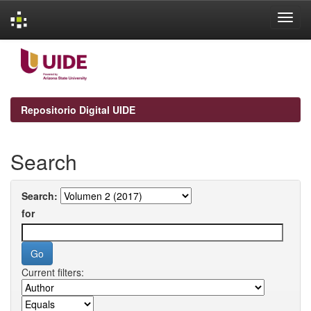
Skip
navigation
Repositorio Digital UIDE
Search
Search:
for
Current filters: