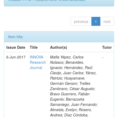
previous
1
next
Item hits:
Issue Date
Title
Author(s)
Tutor
6-Jun-2017
INNOVA
Mafla Yépez, Carlos
-
Research
Nolasco; Benavides,
Journal
Ignacio; Hernández, Paúl;
Clavijo, Juan Carlos; Yánez,
Patricio; Huayamave,
Germán Gerson; Trelles
Zambrano, César Augusto;
Bravo Guerrero, Fabián
Eugenio; Barrazueta
Samaniego, Juan Fernando;
Almeida, Evelyn; Rosero,
Andrea; Díaz Córdoba,