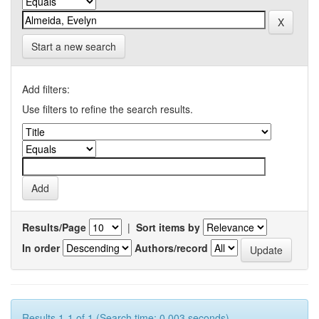
Start a new search
Add filters:
Use filters to refine the search results.
Results/Page
|
Sort items by
In order
Authors/record
Results 1-1 of 1 (Search time: 0.003 seconds).