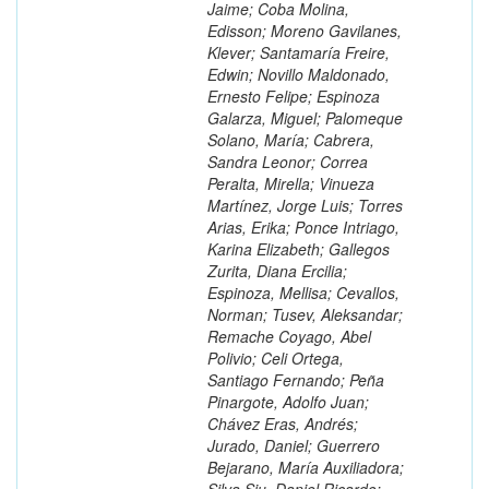
Jaime; Coba Molina,
Edisson; Moreno Gavilanes,
Klever; Santamaría Freire,
Edwin; Novillo Maldonado,
Ernesto Felipe; Espinoza
Galarza, Miguel; Palomeque
Solano, María; Cabrera,
Sandra Leonor; Correa
Peralta, Mirella; Vinueza
Martínez, Jorge Luis; Torres
Arias, Erika; Ponce Intriago,
Karina Elizabeth; Gallegos
Zurita, Diana Ercilia;
Espinoza, Mellisa; Cevallos,
Norman; Tusev, Aleksandar;
Remache Coyago, Abel
Polivio; Celi Ortega,
Santiago Fernando; Peña
Pinargote, Adolfo Juan;
Chávez Eras, Andrés;
Jurado, Daniel; Guerrero
Bejarano, María Auxiliadora;
Silva Siu, Daniel Ricardo;