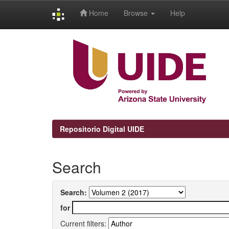
Home
Browse
Help
Skip
navigation
Repositorio Digital UIDE
Search
Search:
for
Current filters: