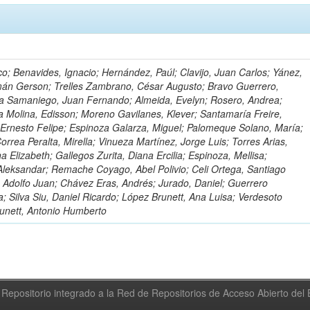
o; Benavides, Ignacio; Hernández, Paúl; Clavijo, Juan Carlos; Yánez,
mán Gerson; Trelles Zambrano, César Augusto; Bravo Guerrero,
a Samaniego, Juan Fernando; Almeida, Evelyn; Rosero, Andrea;
 Molina, Edisson; Moreno Gavilanes, Klever; Santamaría Freire,
 Ernesto Felipe; Espinoza Galarza, Miguel; Palomeque Solano, María;
rrea Peralta, Mirella; Vinueza Martínez, Jorge Luis; Torres Arias,
na Elizabeth; Gallegos Zurita, Diana Ercilia; Espinoza, Mellisa;
Aleksandar; Remache Coyago, Abel Polivio; Celi Ortega, Santiago
 Adolfo Juan; Chávez Eras, Andrés; Jurado, Daniel; Guerrero
a; Silva Siu, Daniel Ricardo; López Brunett, Ana Luisa; Verdesoto
unett, Antonio Humberto
Repositorio integrado a la Red de Repositorios de Acceso Abierto de