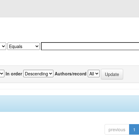
In order
Authors/record
previous
1