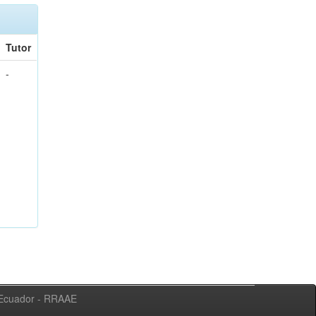
Tutor
-
l Ecuador - RRAAE