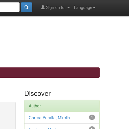
Sign on to:
Language
Discover
Author
Correa Peralta, Mirella
1