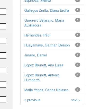
Espinoza, Mellisa
1
Gallegos Zurita, Diana Ercilia
1
Guerrero Bejarano, María
1
Auxiliadora
Hernández, Paúl
1
Huayamave, Germán Gerson
1
Jurado, Daniel
1
López Brunett, Ana Luisa
1
López Brunett, Antonio
1
Humberto
Mafla Yépez, Carlos Nolasco
1
< previous
next >