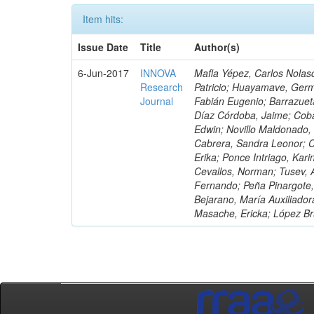
Item hits:
Issue Date
Title
Author(s)
6-Jun-2017
INNOVA
Mafla Yépez, Carlos Nolasc
Research
Patricio; Huayamave, Ger
Journal
Fabián Eugenio; Barrazuet
Díaz Córdoba, Jaime; Coba
Edwin; Novillo Maldonado,
Cabrera, Sandra Leonor; Co
Erika; Ponce Intriago, Kari
Cevallos, Norman; Tusev, 
Fernando; Peña Pinargote,
Bejarano, María Auxiliador
Masache, Ericka; López Br