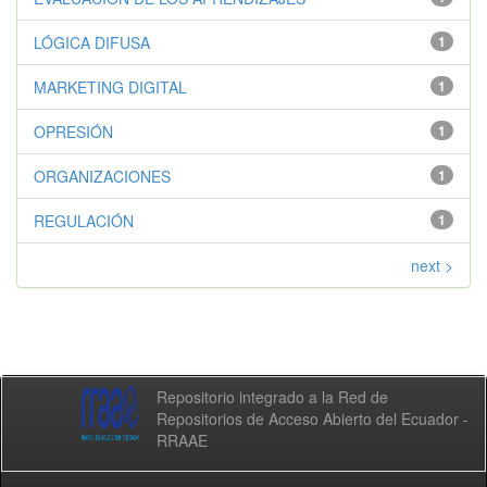
LÓGICA DIFUSA
1
MARKETING DIGITAL
1
OPRESIÓN
1
ORGANIZACIONES
1
REGULACIÓN
1
next >
Repositorio integrado a la Red de
Repositorios de Acceso Abierto del Ecuador -
RRAAE