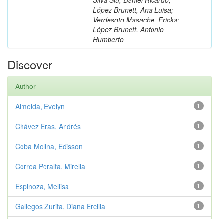
López Brunett, Ana Luisa;
Verdesoto Masache, Ericka;
López Brunett, Antonio
Humberto
Discover
Author
Almeida, Evelyn
1
Chávez Eras, Andrés
1
Coba Molina, Edisson
1
Correa Peralta, Mirella
1
Espinoza, Mellisa
1
Gallegos Zurita, Diana Ercilia
1