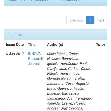
previous
1
next
Item hits:
Issue Date
Title
Author(s)
Tutor
6-Jun-2017
INNOVA
Mafla Yépez, Carlos
-
Research
Nolasco; Benavides,
Journal
Ignacio; Hernández, Paúl;
Clavijo, Juan Carlos; Yánez,
Patricio; Huayamave,
Germán Gerson; Trelles
Zambrano, César Augusto;
Bravo Guerrero, Fabián
Eugenio; Barrazueta
Samaniego, Juan Fernando;
Almeida, Evelyn; Rosero,
Andrea; Díaz Córdoba,