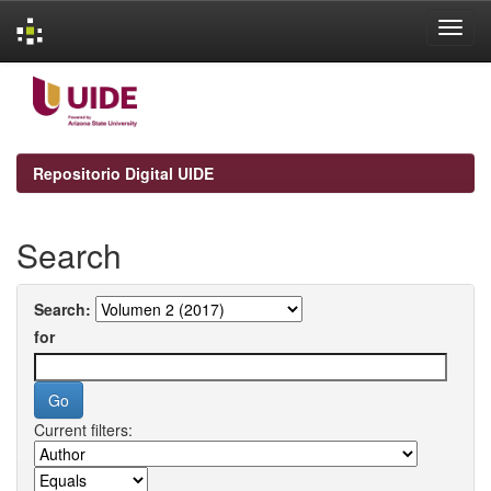
Skip
navigation
Repositorio Digital UIDE
Search
Search:
for
Current filters: