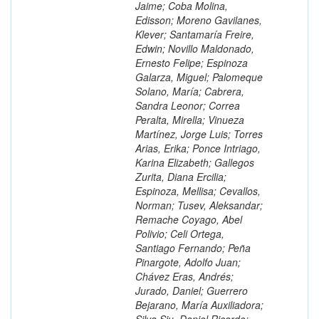
Jaime; Coba Molina,
Edisson; Moreno Gavilanes,
Klever; Santamaría Freire,
Edwin; Novillo Maldonado,
Ernesto Felipe; Espinoza
Galarza, Miguel; Palomeque
Solano, María; Cabrera,
Sandra Leonor; Correa
Peralta, Mirella; Vinueza
Martínez, Jorge Luis; Torres
Arias, Erika; Ponce Intriago,
Karina Elizabeth; Gallegos
Zurita, Diana Ercilia;
Espinoza, Mellisa; Cevallos,
Norman; Tusev, Aleksandar;
Remache Coyago, Abel
Polivio; Celi Ortega,
Santiago Fernando; Peña
Pinargote, Adolfo Juan;
Chávez Eras, Andrés;
Jurado, Daniel; Guerrero
Bejarano, María Auxiliadora;
Silva Siu, Daniel Ricardo;