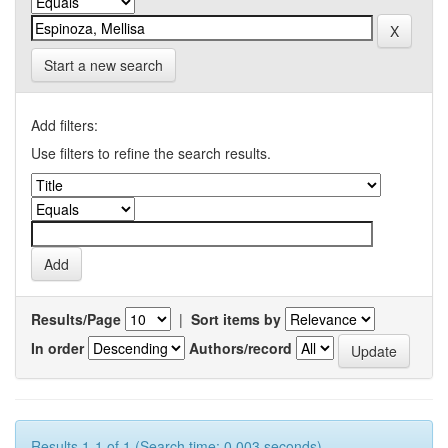
Start a new search
Add filters:
Use filters to refine the search results.
Results/Page
|
Sort items by
In order
Authors/record
Results 1-1 of 1 (Search time: 0.003 seconds).