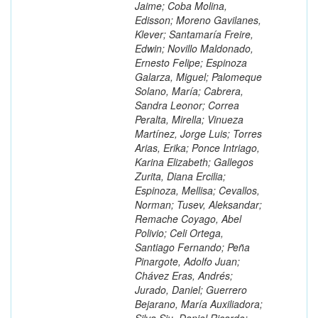
Jaime; Coba Molina,
Edisson; Moreno Gavilanes,
Klever; Santamaría Freire,
Edwin; Novillo Maldonado,
Ernesto Felipe; Espinoza
Galarza, Miguel; Palomeque
Solano, María; Cabrera,
Sandra Leonor; Correa
Peralta, Mirella; Vinueza
Martínez, Jorge Luis; Torres
Arias, Erika; Ponce Intriago,
Karina Elizabeth; Gallegos
Zurita, Diana Ercilia;
Espinoza, Mellisa; Cevallos,
Norman; Tusev, Aleksandar;
Remache Coyago, Abel
Polivio; Celi Ortega,
Santiago Fernando; Peña
Pinargote, Adolfo Juan;
Chávez Eras, Andrés;
Jurado, Daniel; Guerrero
Bejarano, María Auxiliadora;
Silva Siu, Daniel Ricardo;