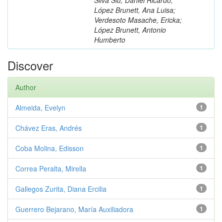
López Brunett, Ana Luisa;
Verdesoto Masache, Ericka;
López Brunett, Antonio
Humberto
Discover
Author
Almeida, Evelyn
1
Chávez Eras, Andrés
1
Coba Molina, Edisson
1
Correa Peralta, Mirella
1
Gallegos Zurita, Diana Ercilia
1
Guerrero Bejarano, María Auxiliadora
1