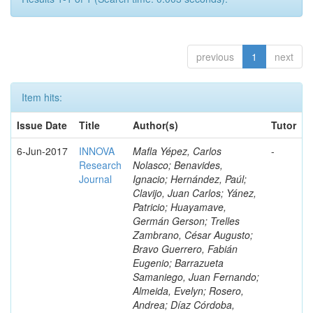
previous
1
next
Item hits:
Issue Date
Title
Author(s)
Tutor
6-Jun-2017
INNOVA
Mafla Yépez, Carlos
-
Research
Nolasco; Benavides,
Journal
Ignacio; Hernández, Paúl;
Clavijo, Juan Carlos; Yánez,
Patricio; Huayamave,
Germán Gerson; Trelles
Zambrano, César Augusto;
Bravo Guerrero, Fabián
Eugenio; Barrazueta
Samaniego, Juan Fernando;
Almeida, Evelyn; Rosero,
Andrea; Díaz Córdoba,