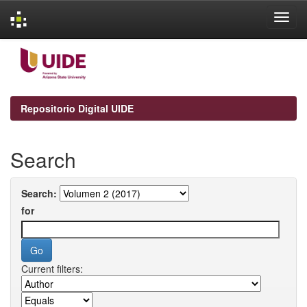
Skip
navigation
Repositorio Digital UIDE
Search
Search:
for
Current filters: