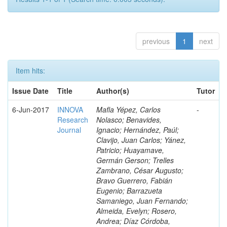
previous
1
next
Item hits:
Issue Date
Title
Author(s)
Tutor
6-Jun-2017
INNOVA
Mafla Yépez, Carlos
-
Research
Nolasco; Benavides,
Journal
Ignacio; Hernández, Paúl;
Clavijo, Juan Carlos; Yánez,
Patricio; Huayamave,
Germán Gerson; Trelles
Zambrano, César Augusto;
Bravo Guerrero, Fabián
Eugenio; Barrazueta
Samaniego, Juan Fernando;
Almeida, Evelyn; Rosero,
Andrea; Díaz Córdoba,