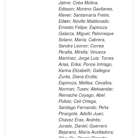
Jaime; Coba Molina,
Edisson; Moreno Gavilanes,
Klever; Santamaría Freire,
Edwin; Novillo Maldonado,
Ernesto Felipe; Espinoza
Galarza, Miguel; Palomeque
Solano, María; Cabrera,
Sandra Leonor; Correa
Peralta, Mirella; Vinueza
Martínez, Jorge Luis; Torres
Arias, Erika; Ponce Intriago,
Karina Elizabeth; Gallegos
Zurita, Diana Ercilia;
Espinoza, Mellisa; Cevallos,
Norman; Tusev, Aleksandar;
Remache Coyago, Abel
Polivio; Celi Ortega,
Santiago Fernando; Peña
Pinargote, Adolfo Juan;
Chávez Eras, Andrés;
Jurado, Daniel; Guerrero
Bejarano, María Auxiliadora;
Silva Siu, Daniel Ricardo;