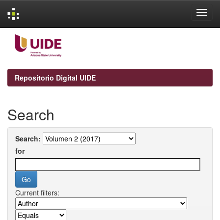
Skip
navigation
Repositorio Digital UIDE
Search
Search:
for
Current filters: