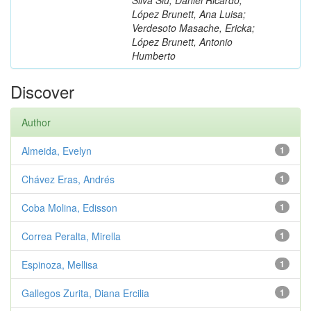
López Brunett, Ana Luisa;
Verdesoto Masache, Ericka;
López Brunett, Antonio
Humberto
Discover
Author
Almeida, Evelyn
1
Chávez Eras, Andrés
1
Coba Molina, Edisson
1
Correa Peralta, Mirella
1
Espinoza, Mellisa
1
Gallegos Zurita, Diana Ercilia
1