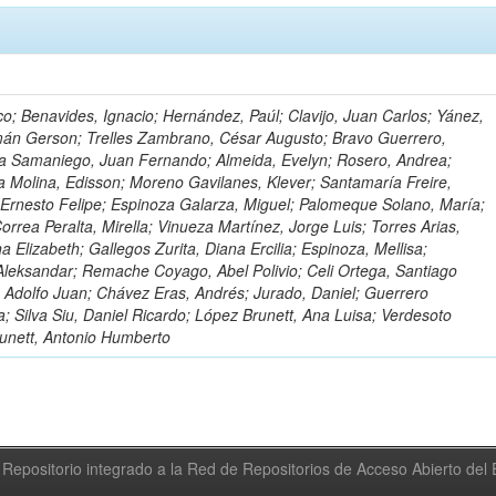
o; Benavides, Ignacio; Hernández, Paúl; Clavijo, Juan Carlos; Yánez,
mán Gerson; Trelles Zambrano, César Augusto; Bravo Guerrero,
a Samaniego, Juan Fernando; Almeida, Evelyn; Rosero, Andrea;
 Molina, Edisson; Moreno Gavilanes, Klever; Santamaría Freire,
 Ernesto Felipe; Espinoza Galarza, Miguel; Palomeque Solano, María;
rrea Peralta, Mirella; Vinueza Martínez, Jorge Luis; Torres Arias,
na Elizabeth; Gallegos Zurita, Diana Ercilia; Espinoza, Mellisa;
Aleksandar; Remache Coyago, Abel Polivio; Celi Ortega, Santiago
 Adolfo Juan; Chávez Eras, Andrés; Jurado, Daniel; Guerrero
a; Silva Siu, Daniel Ricardo; López Brunett, Ana Luisa; Verdesoto
unett, Antonio Humberto
Repositorio integrado a la Red de Repositorios de Acceso Abierto de