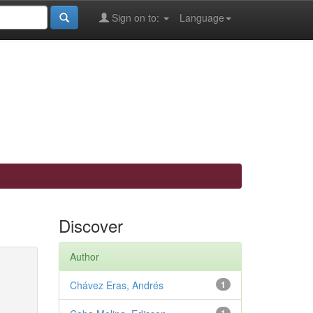
Sign on to:
Language
Discover
Author
Chávez Eras, Andrés
1