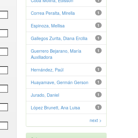
Coba Molina, Edisson
1
Correa Peralta, Mirella
1
Espinoza, Mellisa
1
Gallegos Zurita, Diana Ercilia
1
Guerrero Bejarano, María
1
Auxiliadora
Hernández, Paúl
1
Huayamave, Germán Gerson
1
Jurado, Daniel
1
López Brunett, Ana Luisa
1
next >