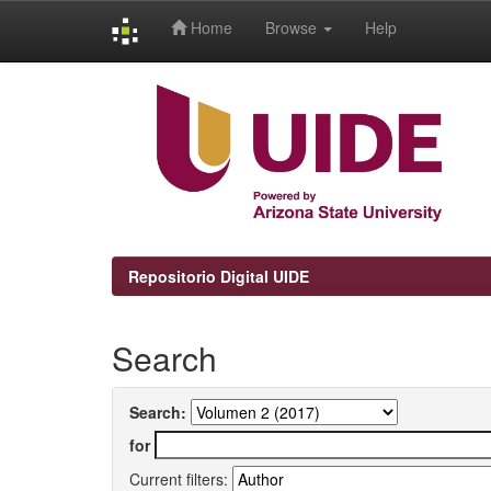
Home
Browse
Help
Skip
navigation
Repositorio Digital UIDE
Search
Search:
for
Current filters: