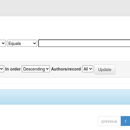
In order
Authors/record
previous
1