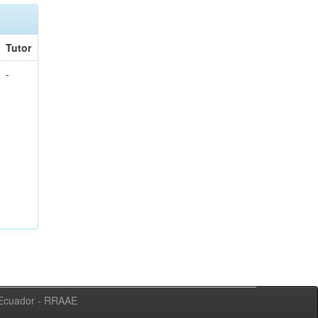
Tutor
-
l Ecuador - RRAAE