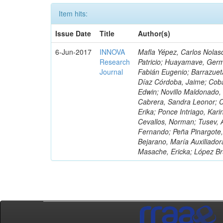
Item hits:
Issue Date
Title
Author(s)
6-Jun-2017
INNOVA
Mafla Yépez, Carlos Nolasc
Research
Patricio; Huayamave, Ger
Journal
Fabián Eugenio; Barrazuet
Díaz Córdoba, Jaime; Coba
Edwin; Novillo Maldonado,
Cabrera, Sandra Leonor; Co
Erika; Ponce Intriago, Kari
Cevallos, Norman; Tusev, 
Fernando; Peña Pinargote,
Bejarano, María Auxiliador
Masache, Ericka; López Br