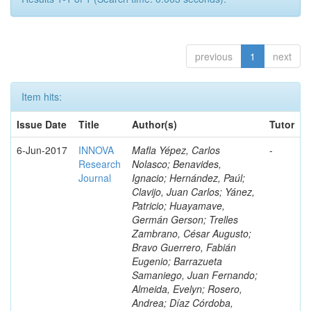
previous
1
next
Item hits:
Issue Date
Title
Author(s)
Tutor
6-Jun-2017
INNOVA
Mafla Yépez, Carlos
-
Research
Nolasco; Benavides,
Journal
Ignacio; Hernández, Paúl;
Clavijo, Juan Carlos; Yánez,
Patricio; Huayamave,
Germán Gerson; Trelles
Zambrano, César Augusto;
Bravo Guerrero, Fabián
Eugenio; Barrazueta
Samaniego, Juan Fernando;
Almeida, Evelyn; Rosero,
Andrea; Díaz Córdoba,