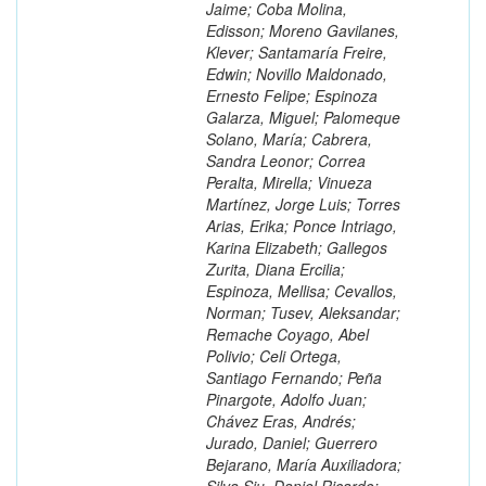
Jaime; Coba Molina,
Edisson; Moreno Gavilanes,
Klever; Santamaría Freire,
Edwin; Novillo Maldonado,
Ernesto Felipe; Espinoza
Galarza, Miguel; Palomeque
Solano, María; Cabrera,
Sandra Leonor; Correa
Peralta, Mirella; Vinueza
Martínez, Jorge Luis; Torres
Arias, Erika; Ponce Intriago,
Karina Elizabeth; Gallegos
Zurita, Diana Ercilia;
Espinoza, Mellisa; Cevallos,
Norman; Tusev, Aleksandar;
Remache Coyago, Abel
Polivio; Celi Ortega,
Santiago Fernando; Peña
Pinargote, Adolfo Juan;
Chávez Eras, Andrés;
Jurado, Daniel; Guerrero
Bejarano, María Auxiliadora;
Silva Siu, Daniel Ricardo;