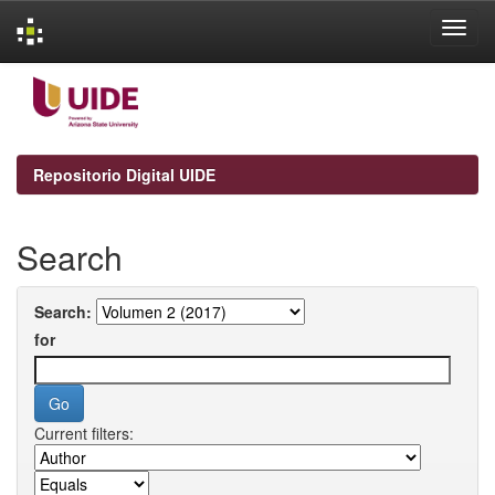
Skip
navigation
Repositorio Digital UIDE
Search
Search:
for
Current filters: