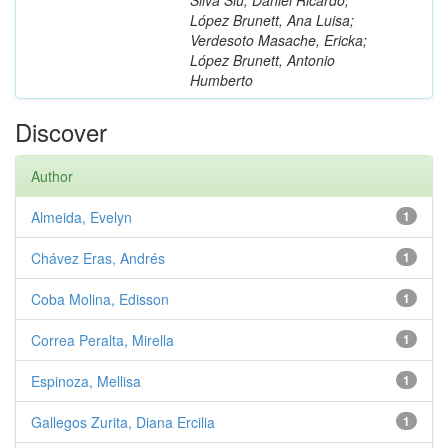
López Brunett, Ana Luisa;
Verdesoto Masache, Ericka;
López Brunett, Antonio
Humberto
Discover
Author
Almeida, Evelyn
1
Chávez Eras, Andrés
1
Coba Molina, Edisson
1
Correa Peralta, Mirella
1
Espinoza, Mellisa
1
Gallegos Zurita, Diana Ercilia
1