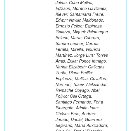
Jaime; Coba Molina,
Edisson; Moreno Gavilanes,
Klever; Santamaría Freire,
Edwin; Novillo Maldonado,
Ernesto Felipe; Espinoza
Galarza, Miguel; Palomeque
Solano, María; Cabrera,
Sandra Leonor; Correa
Peralta, Mirella; Vinueza
Martínez, Jorge Luis; Torres
Arias, Erika; Ponce Intriago,
Karina Elizabeth; Gallegos
Zurita, Diana Ercilia;
Espinoza, Mellisa; Cevallos,
Norman; Tusev, Aleksandar;
Remache Coyago, Abel
Polivio; Celi Ortega,
Santiago Fernando; Peña
Pinargote, Adolfo Juan;
Chávez Eras, Andrés;
Jurado, Daniel; Guerrero
Bejarano, María Auxiliadora;
Silva Siu, Daniel Ricardo;