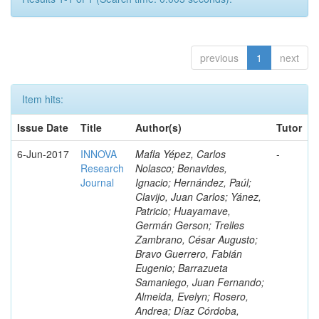
previous
1
next
Item hits:
Issue Date
Title
Author(s)
Tutor
6-Jun-2017
INNOVA
Mafla Yépez, Carlos
-
Research
Nolasco; Benavides,
Journal
Ignacio; Hernández, Paúl;
Clavijo, Juan Carlos; Yánez,
Patricio; Huayamave,
Germán Gerson; Trelles
Zambrano, César Augusto;
Bravo Guerrero, Fabián
Eugenio; Barrazueta
Samaniego, Juan Fernando;
Almeida, Evelyn; Rosero,
Andrea; Díaz Córdoba,