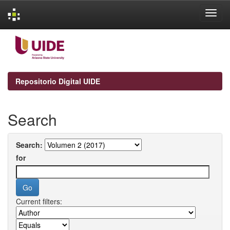
Skip
navigation
Repositorio Digital UIDE
Search
Search:
for
Current filters: