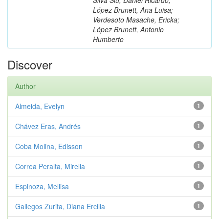
López Brunett, Ana Luisa;
Verdesoto Masache, Ericka;
López Brunett, Antonio
Humberto
Discover
Author
Almeida, Evelyn
1
Chávez Eras, Andrés
1
Coba Molina, Edisson
1
Correa Peralta, Mirella
1
Espinoza, Mellisa
1
Gallegos Zurita, Diana Ercilia
1