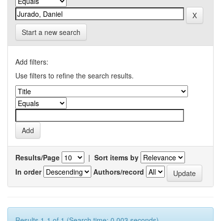
Start a new search
Add filters:
Use filters to refine the search results.
Results/Page
|
Sort items by
In order
Authors/record
Results 1-1 of 1 (Search time: 0.003 seconds).