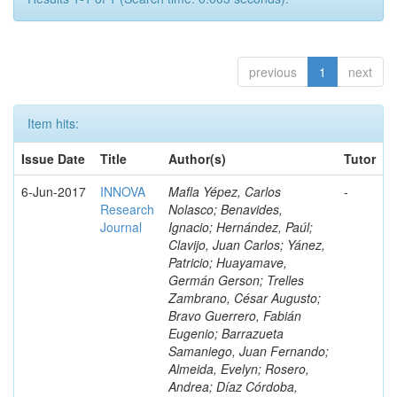
previous
1
next
Item hits:
Issue Date
Title
Author(s)
Tutor
6-Jun-2017
INNOVA
Mafla Yépez, Carlos
-
Research
Nolasco; Benavides,
Journal
Ignacio; Hernández, Paúl;
Clavijo, Juan Carlos; Yánez,
Patricio; Huayamave,
Germán Gerson; Trelles
Zambrano, César Augusto;
Bravo Guerrero, Fabián
Eugenio; Barrazueta
Samaniego, Juan Fernando;
Almeida, Evelyn; Rosero,
Andrea; Díaz Córdoba,