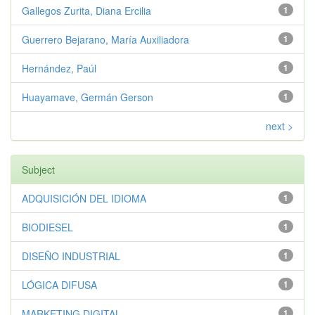
Gallegos Zurita, Diana Ercilia
1
Guerrero Bejarano, María Auxiliadora
1
Hernández, Paúl
1
Huayamave, Germán Gerson
1
next >
Subject
ADQUISICIÓN DEL IDIOMA
1
BIODIESEL
1
DISEÑO INDUSTRIAL
1
LÓGICA DIFUSA
1
MARKETING DIGITAL
1