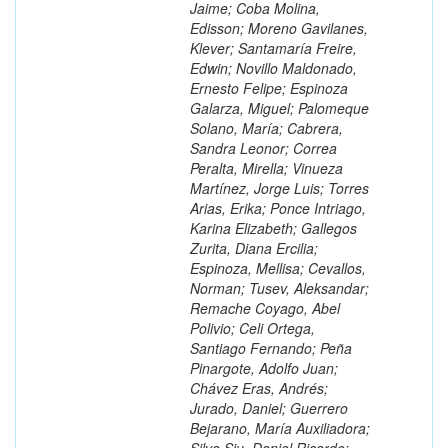
Jaime; Coba Molina,
Edisson; Moreno Gavilanes,
Klever; Santamaría Freire,
Edwin; Novillo Maldonado,
Ernesto Felipe; Espinoza
Galarza, Miguel; Palomeque
Solano, María; Cabrera,
Sandra Leonor; Correa
Peralta, Mirella; Vinueza
Martínez, Jorge Luis; Torres
Arias, Erika; Ponce Intriago,
Karina Elizabeth; Gallegos
Zurita, Diana Ercilia;
Espinoza, Mellisa; Cevallos,
Norman; Tusev, Aleksandar;
Remache Coyago, Abel
Polivio; Celi Ortega,
Santiago Fernando; Peña
Pinargote, Adolfo Juan;
Chávez Eras, Andrés;
Jurado, Daniel; Guerrero
Bejarano, María Auxiliadora;
Silva Siu, Daniel Ricardo;