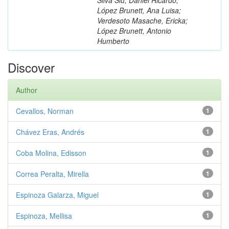
López Brunett, Ana Luisa;
Verdesoto Masache, Ericka;
López Brunett, Antonio
Humberto
Discover
Author
Cevallos, Norman
1
Chávez Eras, Andrés
1
Coba Molina, Edisson
1
Correa Peralta, Mirella
1
Espinoza Galarza, Miguel
1
Espinoza, Mellisa
1