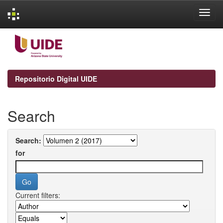
Skip
navigation
Repositorio Digital UIDE
Search
Search:
for
Current filters: