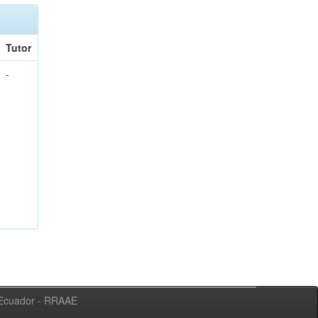
Tutor
-
l Ecuador - RRAAE