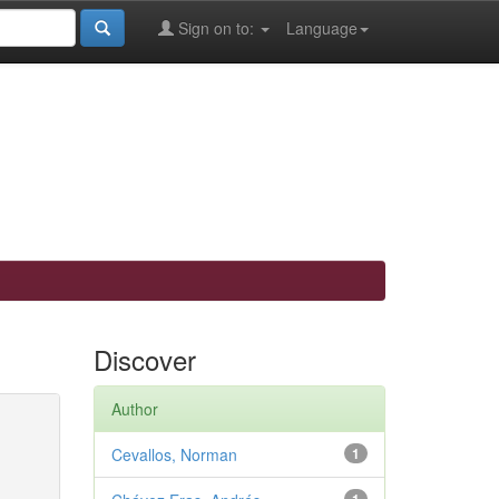
Sign on to:
Language
Discover
Author
Cevallos, Norman
1