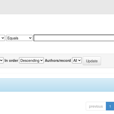
In order
Authors/record
previous
1