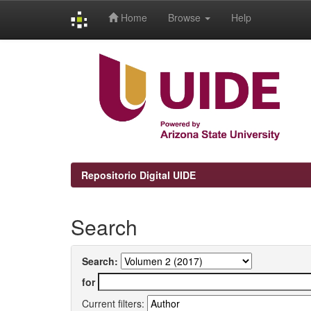
Home
Browse
Help
Skip
navigation
Repositorio Digital UIDE
Search
Search:
for
Current filters: