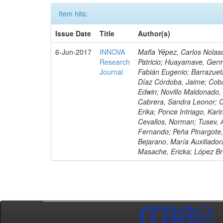
Item hits:
Issue Date
Title
Author(s)
6-Jun-2017
INNOVA
Mafla Yépez, Carlos Nolasc
Research
Patricio; Huayamave, Ger
Journal
Fabián Eugenio; Barrazuet
Díaz Córdoba, Jaime; Coba
Edwin; Novillo Maldonado,
Cabrera, Sandra Leonor; Co
Erika; Ponce Intriago, Kari
Cevallos, Norman; Tusev, 
Fernando; Peña Pinargote,
Bejarano, María Auxiliador
Masache, Ericka; López Br