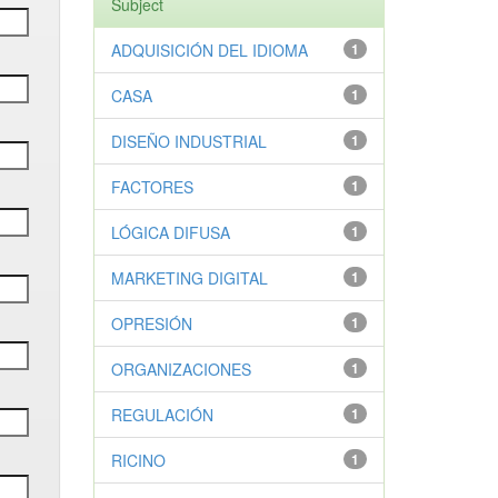
Subject
ADQUISICIÓN DEL IDIOMA
1
CASA
1
DISEÑO INDUSTRIAL
1
FACTORES
1
LÓGICA DIFUSA
1
MARKETING DIGITAL
1
OPRESIÓN
1
ORGANIZACIONES
1
REGULACIÓN
1
RICINO
1