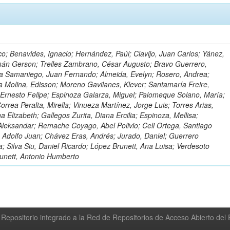
o; Benavides, Ignacio; Hernández, Paúl; Clavijo, Juan Carlos; Yánez,
mán Gerson; Trelles Zambrano, César Augusto; Bravo Guerrero,
a Samaniego, Juan Fernando; Almeida, Evelyn; Rosero, Andrea;
 Molina, Edisson; Moreno Gavilanes, Klever; Santamaría Freire,
 Ernesto Felipe; Espinoza Galarza, Miguel; Palomeque Solano, María;
rrea Peralta, Mirella; Vinueza Martínez, Jorge Luis; Torres Arias,
na Elizabeth; Gallegos Zurita, Diana Ercilia; Espinoza, Mellisa;
Aleksandar; Remache Coyago, Abel Polivio; Celi Ortega, Santiago
 Adolfo Juan; Chávez Eras, Andrés; Jurado, Daniel; Guerrero
a; Silva Siu, Daniel Ricardo; López Brunett, Ana Luisa; Verdesoto
unett, Antonio Humberto
Repositorio integrado a la Red de Repositorios de Acceso Abierto de