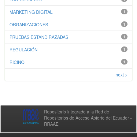
MARKETING DIGITAL
1
ORGANIZACIONES
1
PRUEBAS ESTANDIRAZADAS
1
REGULACIÓN
1
RICINO
1
next >
Repositorio integrado a la Red de
Repositorios de Acceso Abierto del Ecuador -
RRAAE