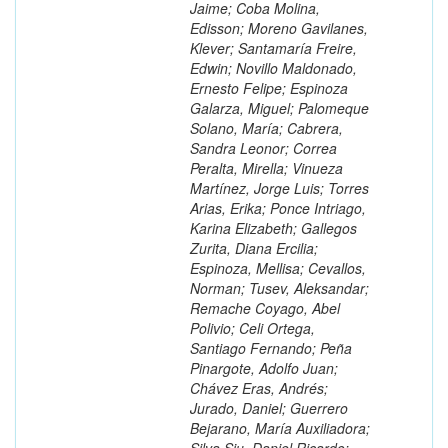
Jaime; Coba Molina,
Edisson; Moreno Gavilanes,
Klever; Santamaría Freire,
Edwin; Novillo Maldonado,
Ernesto Felipe; Espinoza
Galarza, Miguel; Palomeque
Solano, María; Cabrera,
Sandra Leonor; Correa
Peralta, Mirella; Vinueza
Martínez, Jorge Luis; Torres
Arias, Erika; Ponce Intriago,
Karina Elizabeth; Gallegos
Zurita, Diana Ercilia;
Espinoza, Mellisa; Cevallos,
Norman; Tusev, Aleksandar;
Remache Coyago, Abel
Polivio; Celi Ortega,
Santiago Fernando; Peña
Pinargote, Adolfo Juan;
Chávez Eras, Andrés;
Jurado, Daniel; Guerrero
Bejarano, María Auxiliadora;
Silva Siu, Daniel Ricardo;