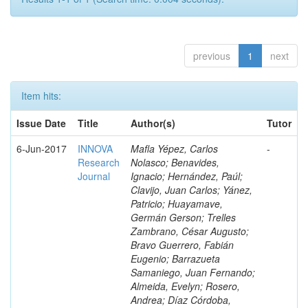
previous
1
next
Item hits:
Issue Date
Title
Author(s)
Tutor
6-Jun-2017
INNOVA
Mafla Yépez, Carlos
-
Research
Nolasco; Benavides,
Journal
Ignacio; Hernández, Paúl;
Clavijo, Juan Carlos; Yánez,
Patricio; Huayamave,
Germán Gerson; Trelles
Zambrano, César Augusto;
Bravo Guerrero, Fabián
Eugenio; Barrazueta
Samaniego, Juan Fernando;
Almeida, Evelyn; Rosero,
Andrea; Díaz Córdoba,