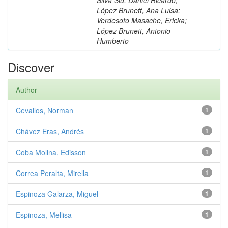
López Brunett, Ana Luisa;
Verdesoto Masache, Ericka;
López Brunett, Antonio
Humberto
Discover
Author
Cevallos, Norman
1
Chávez Eras, Andrés
1
Coba Molina, Edisson
1
Correa Peralta, Mirella
1
Espinoza Galarza, Miguel
1
Espinoza, Mellisa
1