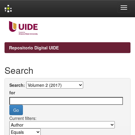
Skip
navigation
Repositorio Digital UIDE
Search
Search:
for
Current filters: