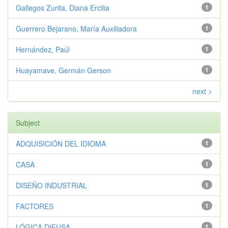
Gallegos Zurita, Diana Ercilia
1
Guerrero Bejarano, María Auxiliadora
1
Hernández, Paúl
1
Huayamave, Germán Gerson
1
next >
Subject
ADQUISICIÓN DEL IDIOMA
1
CASA
1
DISEÑO INDUSTRIAL
1
FACTORES
1
LÓGICA DIFUSA
1