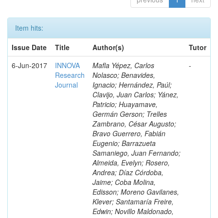
Item hits:
Issue Date
Title
Author(s)
Tutor
6-Jun-2017
INNOVA
Mafla Yépez, Carlos
-
Research
Nolasco; Benavides,
Journal
Ignacio; Hernández, Paúl;
Clavijo, Juan Carlos; Yánez,
Patricio; Huayamave,
Germán Gerson; Trelles
Zambrano, César Augusto;
Bravo Guerrero, Fabián
Eugenio; Barrazueta
Samaniego, Juan Fernando;
Almeida, Evelyn; Rosero,
Andrea; Díaz Córdoba,
Jaime; Coba Molina,
Edisson; Moreno Gavilanes,
Klever; Santamaría Freire,
Edwin; Novillo Maldonado,