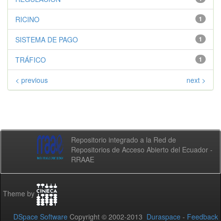
RICINO
1
SISTEMA DE PAGO
1
TRÁFICO
1
< previous
next >
Repositorio integrado a la Red de
Repositorios de Acceso Abierto del Ecuador -
RRAAE
Theme by
DSpace Software
Copyright © 2002-2013
Duraspace
-
Feedback