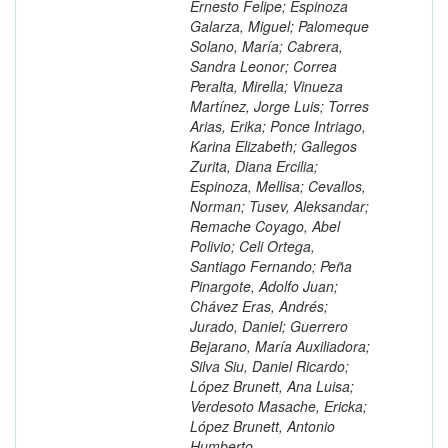
Ernesto Felipe; Espinoza
Galarza, Miguel; Palomeque
Solano, María; Cabrera,
Sandra Leonor; Correa
Peralta, Mirella; Vinueza
Martínez, Jorge Luis; Torres
Arias, Erika; Ponce Intriago,
Karina Elizabeth; Gallegos
Zurita, Diana Ercilia;
Espinoza, Mellisa; Cevallos,
Norman; Tusev, Aleksandar;
Remache Coyago, Abel
Polivio; Celi Ortega,
Santiago Fernando; Peña
Pinargote, Adolfo Juan;
Chávez Eras, Andrés;
Jurado, Daniel; Guerrero
Bejarano, María Auxiliadora;
Silva Siu, Daniel Ricardo;
López Brunett, Ana Luisa;
Verdesoto Masache, Ericka;
López Brunett, Antonio
Humberto