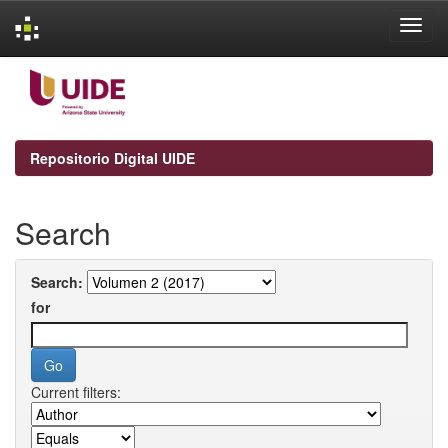
Skip
navigation
Repositorio Digital UIDE
Search
Search:
for
Current filters: