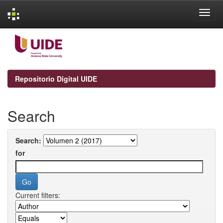
Skip
navigation
Repositorio Digital UIDE
Search
Search:
for
Current filters: