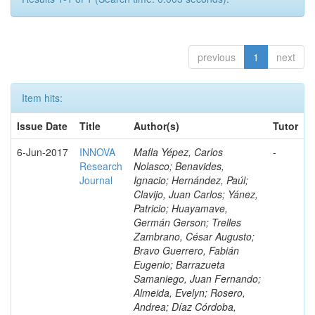
previous
1
next
Item hits:
Issue Date
Title
Author(s)
Tutor
6-Jun-2017
INNOVA
Mafla Yépez, Carlos
-
Research
Nolasco; Benavides,
Journal
Ignacio; Hernández, Paúl;
Clavijo, Juan Carlos; Yánez,
Patricio; Huayamave,
Germán Gerson; Trelles
Zambrano, César Augusto;
Bravo Guerrero, Fabián
Eugenio; Barrazueta
Samaniego, Juan Fernando;
Almeida, Evelyn; Rosero,
Andrea; Díaz Córdoba,