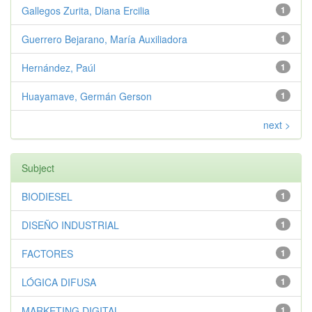
Gallegos Zurita, Diana Ercilia
1
Guerrero Bejarano, María Auxiliadora
1
Hernández, Paúl
1
Huayamave, Germán Gerson
1
next >
Subject
BIODIESEL
1
DISEÑO INDUSTRIAL
1
FACTORES
1
LÓGICA DIFUSA
1
MARKETING DIGITAL
1