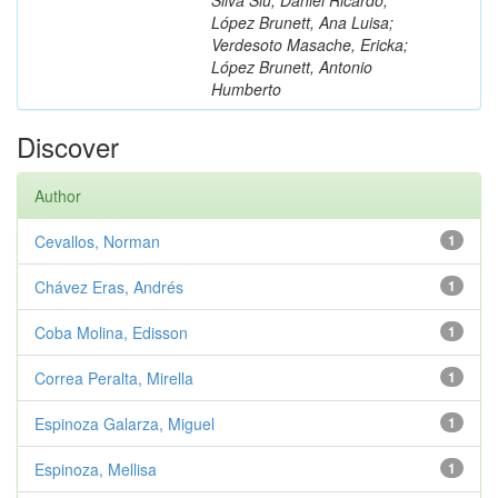
López Brunett, Ana Luisa;
Verdesoto Masache, Ericka;
López Brunett, Antonio
Humberto
Discover
Author
Cevallos, Norman
1
Chávez Eras, Andrés
1
Coba Molina, Edisson
1
Correa Peralta, Mirella
1
Espinoza Galarza, Miguel
1
Espinoza, Mellisa
1