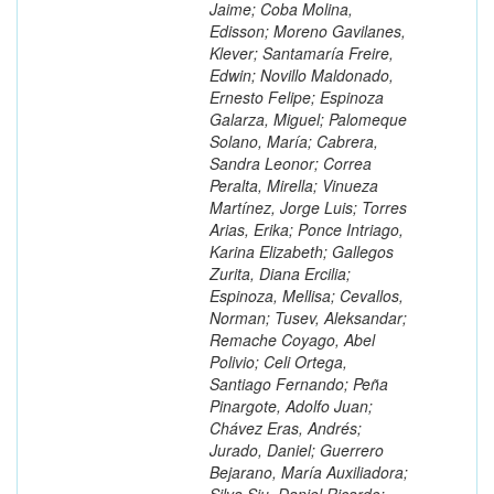
Jaime; Coba Molina,
Edisson; Moreno Gavilanes,
Klever; Santamaría Freire,
Edwin; Novillo Maldonado,
Ernesto Felipe; Espinoza
Galarza, Miguel; Palomeque
Solano, María; Cabrera,
Sandra Leonor; Correa
Peralta, Mirella; Vinueza
Martínez, Jorge Luis; Torres
Arias, Erika; Ponce Intriago,
Karina Elizabeth; Gallegos
Zurita, Diana Ercilia;
Espinoza, Mellisa; Cevallos,
Norman; Tusev, Aleksandar;
Remache Coyago, Abel
Polivio; Celi Ortega,
Santiago Fernando; Peña
Pinargote, Adolfo Juan;
Chávez Eras, Andrés;
Jurado, Daniel; Guerrero
Bejarano, María Auxiliadora;
Silva Siu, Daniel Ricardo;