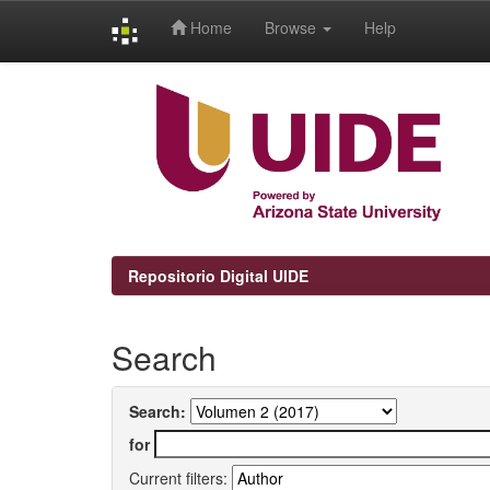
Home
Browse
Help
Skip
navigation
Repositorio Digital UIDE
Search
Search:
for
Current filters: