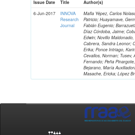
Issue Date
Title
Author(s)
6-Jun-2017
INNOVA
Mafla Yépez, Carlos Nolasc
Research
Patricio; Huayamave, Ger
Journal
Fabián Eugenio; Barrazuet
Díaz Córdoba, Jaime; Coba
Edwin; Novillo Maldonado,
Cabrera, Sandra Leonor; Co
Erika; Ponce Intriago, Kari
Cevallos, Norman; Tusev, 
Fernando; Peña Pinargote,
Bejarano, María Auxiliador
Masache, Ericka; López Br