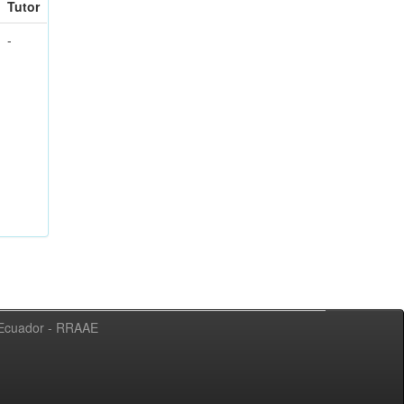
Tutor
-
l Ecuador - RRAAE