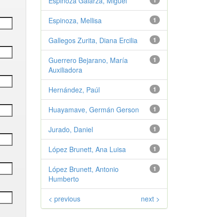
Espinoza Galarza, Miguel
1
Espinoza, Mellisa
1
Gallegos Zurita, Diana Ercilia
1
Guerrero Bejarano, María
1
Auxiliadora
Hernández, Paúl
1
Huayamave, Germán Gerson
1
Jurado, Daniel
1
López Brunett, Ana Luisa
1
López Brunett, Antonio
1
Humberto
< previous
next >