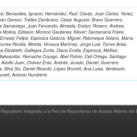
o; Benavides, Ignacio; Hernández, Paúl; Clavijo, Juan Carlos; Yánez,
mán Gerson; Trelles Zambrano, César Augusto; Bravo Guerrero,
a Samaniego, Juan Fernando; Almeida, Evelyn; Rosero, Andrea;
 Molina, Edisson; Moreno Gavilanes, Klever; Santamaría Freire,
 Ernesto Felipe; Espinoza Galarza, Miguel; Palomeque Solano, María;
rrea Peralta, Mirella; Vinueza Martínez, Jorge Luis; Torres Arias,
na Elizabeth; Gallegos Zurita, Diana Ercilia; Espinoza, Mellisa;
Aleksandar; Remache Coyago, Abel Polivio; Celi Ortega, Santiago
 Adolfo Juan; Chávez Eras, Andrés; Jurado, Daniel; Guerrero
a; Silva Siu, Daniel Ricardo; López Brunett, Ana Luisa; Verdesoto
unett, Antonio Humberto
Repositorio integrado a la Red de Repositorios de Acceso Abierto de