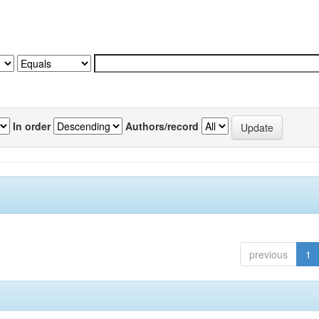
In order
Authors/record
previous
1