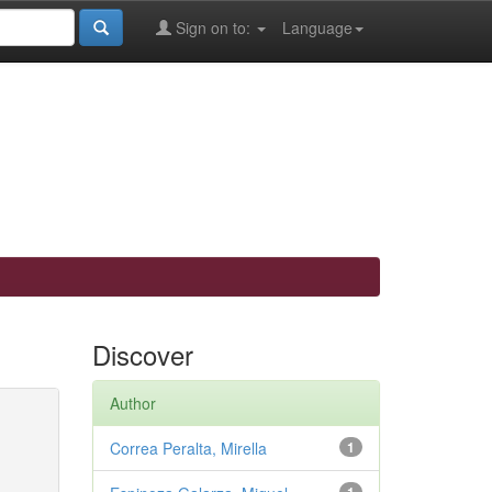
Sign on to:
Language
Discover
Author
Correa Peralta, Mirella
1