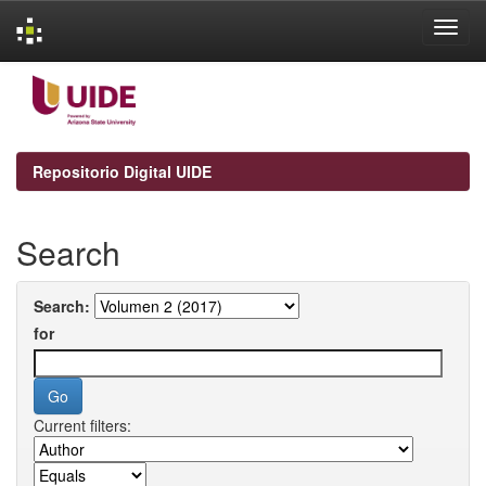
Skip
navigation
Repositorio Digital UIDE
Search
Search:
for
Current filters: