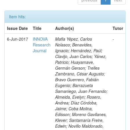
Item hits:
Issue Date
Title
Author(s)
Tutor
6-Jun-2017
INNOVA
Mafla Yépez, Carlos
-
Research
Nolasco; Benavides,
Journal
Ignacio; Hernández, Paúl;
Clavijo, Juan Carlos; Yánez,
Patricio; Huayamave,
Germán Gerson; Trelles
Zambrano, César Augusto;
Bravo Guerrero, Fabián
Eugenio; Barrazueta
Samaniego, Juan Fernando;
Almeida, Evelyn; Rosero,
Andrea; Díaz Córdoba,
Jaime; Coba Molina,
Edisson; Moreno Gavilanes,
Klever; Santamaría Freire,
Edwin; Novillo Maldonado,