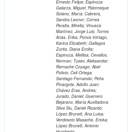
Ernesto Felipe; Espinoza
Galarza, Miguel; Palomeque
Solano, María; Cabrera,
Sandra Leonor; Correa
Peralta, Mirella; Vinueza
Martínez, Jorge Luis; Torres
Arias, Erika; Ponce Intriago,
Karina Elizabeth; Gallegos
Zurita, Diana Ercilia;
Espinoza, Mellisa; Cevallos,
Norman; Tusev, Aleksandar;
Remache Coyago, Abel
Polivio; Celi Ortega,
Santiago Fernando; Peña
Pinargote, Adolfo Juan;
Chávez Eras, Andrés;
Jurado, Daniel; Guerrero
Bejarano, María Auxiliadora;
Silva Siu, Daniel Ricardo;
López Brunett, Ana Luisa;
Verdesoto Masache, Ericka;
López Brunett, Antonio
Humberto