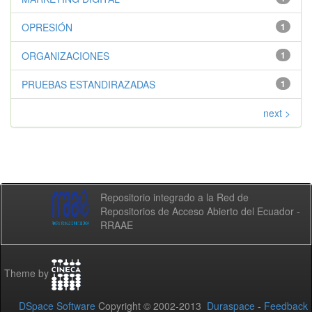
OPRESIÓN
1
ORGANIZACIONES
1
PRUEBAS ESTANDIRAZADAS
1
next >
Repositorio integrado a la Red de
Repositorios de Acceso Abierto del Ecuador -
RRAAE
Theme by
DSpace Software
Copyright © 2002-2013
Duraspace
-
Feedback