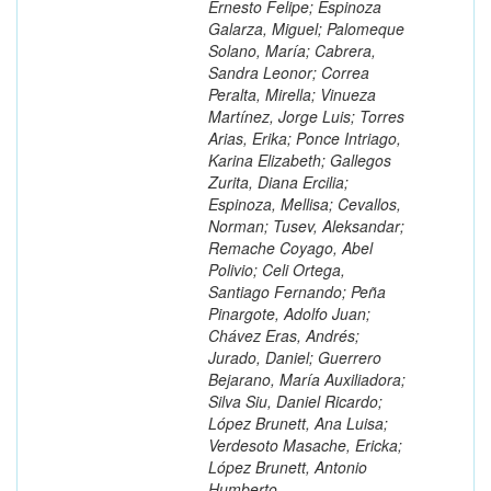
Ernesto Felipe; Espinoza
Galarza, Miguel; Palomeque
Solano, María; Cabrera,
Sandra Leonor; Correa
Peralta, Mirella; Vinueza
Martínez, Jorge Luis; Torres
Arias, Erika; Ponce Intriago,
Karina Elizabeth; Gallegos
Zurita, Diana Ercilia;
Espinoza, Mellisa; Cevallos,
Norman; Tusev, Aleksandar;
Remache Coyago, Abel
Polivio; Celi Ortega,
Santiago Fernando; Peña
Pinargote, Adolfo Juan;
Chávez Eras, Andrés;
Jurado, Daniel; Guerrero
Bejarano, María Auxiliadora;
Silva Siu, Daniel Ricardo;
López Brunett, Ana Luisa;
Verdesoto Masache, Ericka;
López Brunett, Antonio
Humberto