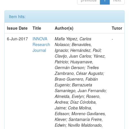
Item hits:
Issue Date
Title
Author(s)
Tutor
6-Jun-2017
INNOVA
Mafla Yépez, Carlos
-
Research
Nolasco; Benavides,
Journal
Ignacio; Hernández, Paúl;
Clavijo, Juan Carlos; Yánez,
Patricio; Huayamave,
Germán Gerson; Trelles
Zambrano, César Augusto;
Bravo Guerrero, Fabián
Eugenio; Barrazueta
Samaniego, Juan Fernando;
Almeida, Evelyn; Rosero,
Andrea; Díaz Córdoba,
Jaime; Coba Molina,
Edisson; Moreno Gavilanes,
Klever; Santamaría Freire,
Edwin; Novillo Maldonado,