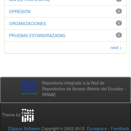
OPRESIÓN
1
ORGANIZACIONES
1
PRUEBAS ESTANDIRAZADAS
1
next >
Repositorio integrado a la Red de
Repositorios de Acceso Abierto del Ecuador -
RRAAE
Theme by
DSpace Software
Copyright © 2002-2013
Duraspace
-
Feedback