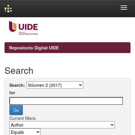
Skip
navigation
Repositorio Digital UIDE
Search
Search:
for
Current filters: