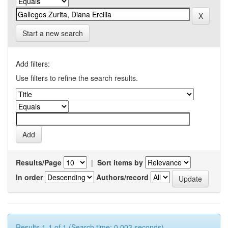
Start a new search
Add filters:
Use filters to refine the search results.
Results/Page
|
Sort items by
In order
Authors/record
Results 1-1 of 1 (Search time: 0.003 seconds).