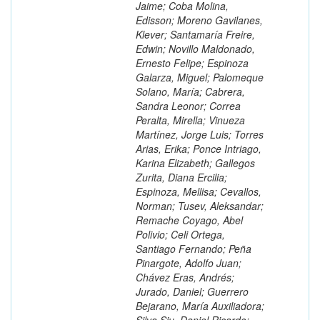
Jaime; Coba Molina,
Edisson; Moreno Gavilanes,
Klever; Santamaría Freire,
Edwin; Novillo Maldonado,
Ernesto Felipe; Espinoza
Galarza, Miguel; Palomeque
Solano, María; Cabrera,
Sandra Leonor; Correa
Peralta, Mirella; Vinueza
Martínez, Jorge Luis; Torres
Arias, Erika; Ponce Intriago,
Karina Elizabeth; Gallegos
Zurita, Diana Ercilia;
Espinoza, Mellisa; Cevallos,
Norman; Tusev, Aleksandar;
Remache Coyago, Abel
Polivio; Celi Ortega,
Santiago Fernando; Peña
Pinargote, Adolfo Juan;
Chávez Eras, Andrés;
Jurado, Daniel; Guerrero
Bejarano, María Auxiliadora;
Silva Siu, Daniel Ricardo;