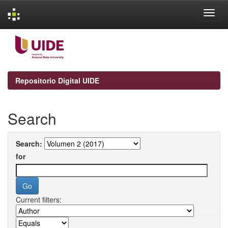
Skip
navigation
Repositorio Digital UIDE
Search
Search:
for
Current filters: