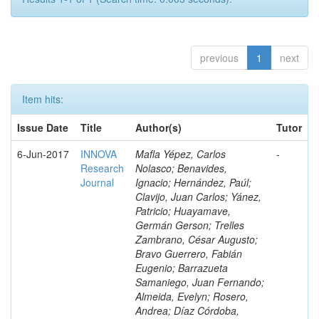
previous
1
next
Item hits:
Issue Date
Title
Author(s)
Tutor
6-Jun-2017
INNOVA
Mafla Yépez, Carlos
-
Research
Nolasco; Benavides,
Journal
Ignacio; Hernández, Paúl;
Clavijo, Juan Carlos; Yánez,
Patricio; Huayamave,
Germán Gerson; Trelles
Zambrano, César Augusto;
Bravo Guerrero, Fabián
Eugenio; Barrazueta
Samaniego, Juan Fernando;
Almeida, Evelyn; Rosero,
Andrea; Díaz Córdoba,