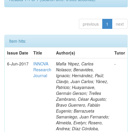
previous
1
next
Item hits:
Issue Date
Title
Author(s)
Tutor
6-Jun-2017
INNOVA
Mafla Yépez, Carlos
-
Research
Nolasco; Benavides,
Journal
Ignacio; Hernández, Paúl;
Clavijo, Juan Carlos; Yánez,
Patricio; Huayamave,
Germán Gerson; Trelles
Zambrano, César Augusto;
Bravo Guerrero, Fabián
Eugenio; Barrazueta
Samaniego, Juan Fernando;
Almeida, Evelyn; Rosero,
Andrea; Díaz Córdoba,