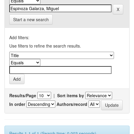
Start a new search
Add filters:
Use filters to refine the search results.
Results/Page
|
Sort items by
In order
Authors/record
Results 1-1 of 1 (Search time: 0.003 seconds).