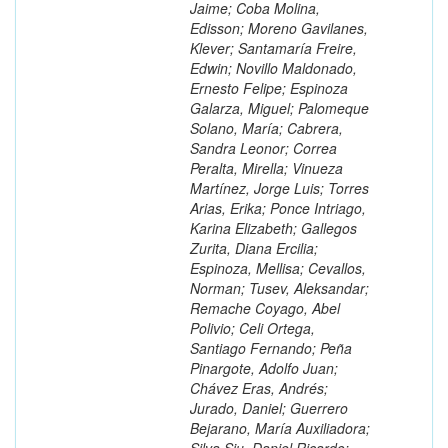
Jaime; Coba Molina,
Edisson; Moreno Gavilanes,
Klever; Santamaría Freire,
Edwin; Novillo Maldonado,
Ernesto Felipe; Espinoza
Galarza, Miguel; Palomeque
Solano, María; Cabrera,
Sandra Leonor; Correa
Peralta, Mirella; Vinueza
Martínez, Jorge Luis; Torres
Arias, Erika; Ponce Intriago,
Karina Elizabeth; Gallegos
Zurita, Diana Ercilia;
Espinoza, Mellisa; Cevallos,
Norman; Tusev, Aleksandar;
Remache Coyago, Abel
Polivio; Celi Ortega,
Santiago Fernando; Peña
Pinargote, Adolfo Juan;
Chávez Eras, Andrés;
Jurado, Daniel; Guerrero
Bejarano, María Auxiliadora;
Silva Siu, Daniel Ricardo;