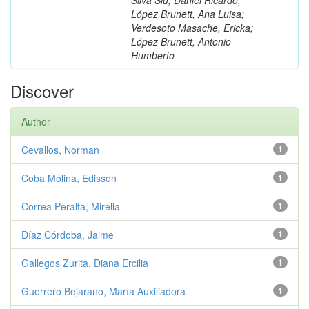
López Brunett, Ana Luisa;
Verdesoto Masache, Ericka;
López Brunett, Antonio
Humberto
Discover
Author
Cevallos, Norman
1
Coba Molina, Edisson
1
Correa Peralta, Mirella
1
Díaz Córdoba, Jaime
1
Gallegos Zurita, Diana Ercilia
1
Guerrero Bejarano, María Auxiliadora
1