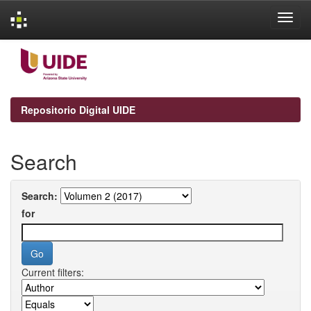
Skip
navigation
Repositorio Digital UIDE
Search
Search:
for
Current filters: