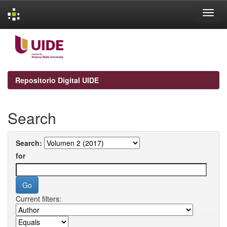
Skip
navigation
Repositorio Digital UIDE
Search
Search:
for
Current filters: