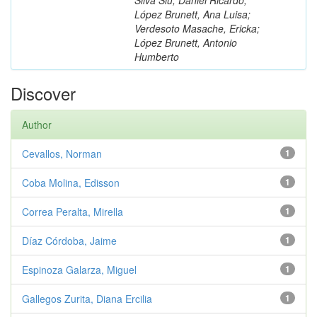
López Brunett, Ana Luisa;
Verdesoto Masache, Ericka;
López Brunett, Antonio
Humberto
Discover
Author
Cevallos, Norman
1
Coba Molina, Edisson
1
Correa Peralta, Mirella
1
Díaz Córdoba, Jaime
1
Espinoza Galarza, Miguel
1
Gallegos Zurita, Diana Ercilia
1