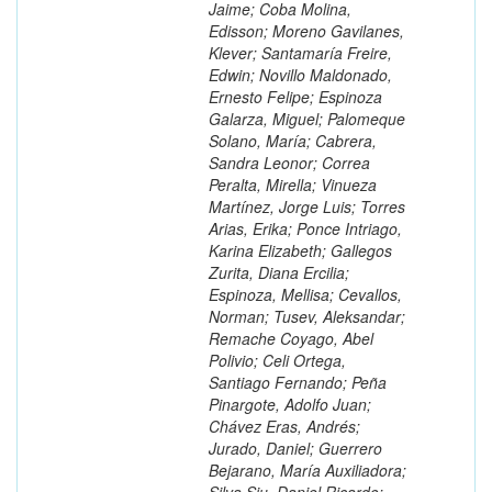
Jaime; Coba Molina,
Edisson; Moreno Gavilanes,
Klever; Santamaría Freire,
Edwin; Novillo Maldonado,
Ernesto Felipe; Espinoza
Galarza, Miguel; Palomeque
Solano, María; Cabrera,
Sandra Leonor; Correa
Peralta, Mirella; Vinueza
Martínez, Jorge Luis; Torres
Arias, Erika; Ponce Intriago,
Karina Elizabeth; Gallegos
Zurita, Diana Ercilia;
Espinoza, Mellisa; Cevallos,
Norman; Tusev, Aleksandar;
Remache Coyago, Abel
Polivio; Celi Ortega,
Santiago Fernando; Peña
Pinargote, Adolfo Juan;
Chávez Eras, Andrés;
Jurado, Daniel; Guerrero
Bejarano, María Auxiliadora;
Silva Siu, Daniel Ricardo;