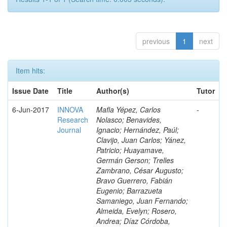
previous
1
next
Item hits:
Issue Date
Title
Author(s)
Tutor
6-Jun-2017
INNOVA
Mafla Yépez, Carlos
-
Research
Nolasco; Benavides,
Journal
Ignacio; Hernández, Paúl;
Clavijo, Juan Carlos; Yánez,
Patricio; Huayamave,
Germán Gerson; Trelles
Zambrano, César Augusto;
Bravo Guerrero, Fabián
Eugenio; Barrazueta
Samaniego, Juan Fernando;
Almeida, Evelyn; Rosero,
Andrea; Díaz Córdoba,