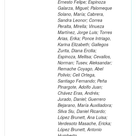
Ernesto Felipe; Espinoza
Galarza, Miguel; Palomeque
Solano, María; Cabrera,
Sandra Leonor; Correa
Peralta, Mirella; Vinueza
Martínez, Jorge Luis; Torres
Arias, Erika; Ponce Intriago,
Karina Elizabeth; Gallegos
Zurita, Diana Ercilia;
Espinoza, Mellisa; Cevallos,
Norman; Tusev, Aleksandar;
Remache Coyago, Abel
Polivio; Celi Ortega,
Santiago Fernando; Peña
Pinargote, Adolfo Juan;
Chávez Eras, Andrés;
Jurado, Daniel; Guerrero
Bejarano, María Auxiliadora;
Silva Siu, Daniel Ricardo;
López Brunett, Ana Luisa;
Verdesoto Masache, Ericka;
López Brunett, Antonio
Humberto