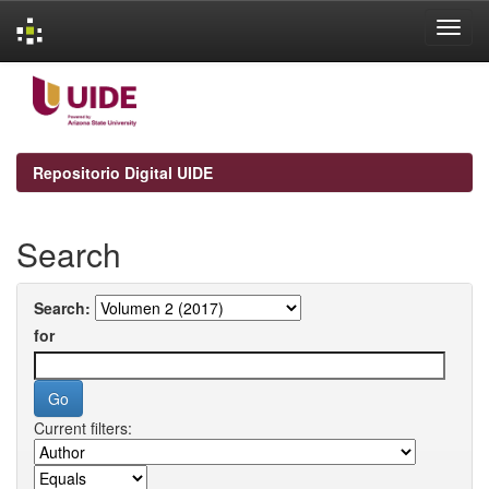
Skip
navigation
Repositorio Digital UIDE
Search
Search:
for
Current filters: