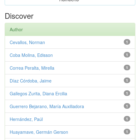
Discover
Author
Cevallos, Norman
1
Coba Molina, Edisson
1
Correa Peralta, Mirella
1
Díaz Córdoba, Jaime
1
Gallegos Zurita, Diana Ercilia
1
Guerrero Bejarano, María Auxiliadora
1
Hernández, Paúl
1
Huayamave, Germán Gerson
1