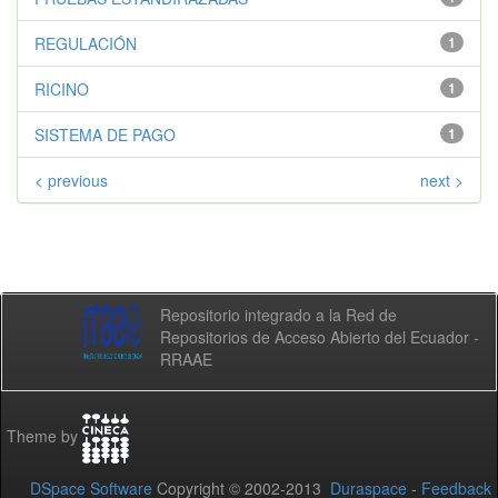
REGULACIÓN
1
RICINO
1
SISTEMA DE PAGO
1
< previous
next >
Repositorio integrado a la Red de
Repositorios de Acceso Abierto del Ecuador -
RRAAE
Theme by
DSpace Software
Copyright © 2002-2013
Duraspace
-
Feedback