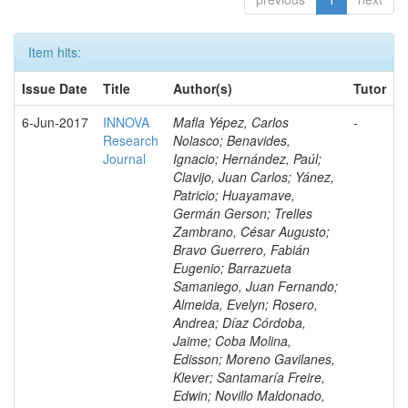
Item hits:
Issue Date
Title
Author(s)
Tutor
6-Jun-2017
INNOVA
Mafla Yépez, Carlos
-
Research
Nolasco; Benavides,
Journal
Ignacio; Hernández, Paúl;
Clavijo, Juan Carlos; Yánez,
Patricio; Huayamave,
Germán Gerson; Trelles
Zambrano, César Augusto;
Bravo Guerrero, Fabián
Eugenio; Barrazueta
Samaniego, Juan Fernando;
Almeida, Evelyn; Rosero,
Andrea; Díaz Córdoba,
Jaime; Coba Molina,
Edisson; Moreno Gavilanes,
Klever; Santamaría Freire,
Edwin; Novillo Maldonado,