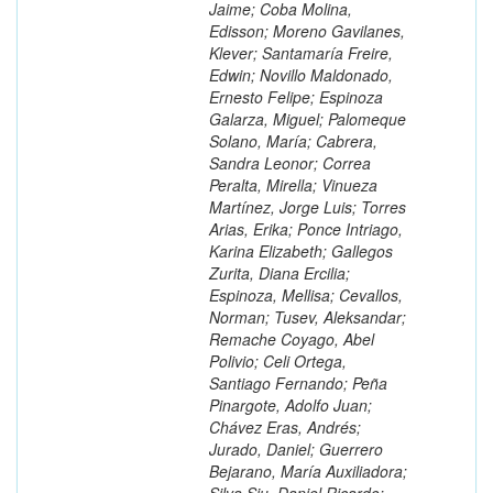
Jaime; Coba Molina,
Edisson; Moreno Gavilanes,
Klever; Santamaría Freire,
Edwin; Novillo Maldonado,
Ernesto Felipe; Espinoza
Galarza, Miguel; Palomeque
Solano, María; Cabrera,
Sandra Leonor; Correa
Peralta, Mirella; Vinueza
Martínez, Jorge Luis; Torres
Arias, Erika; Ponce Intriago,
Karina Elizabeth; Gallegos
Zurita, Diana Ercilia;
Espinoza, Mellisa; Cevallos,
Norman; Tusev, Aleksandar;
Remache Coyago, Abel
Polivio; Celi Ortega,
Santiago Fernando; Peña
Pinargote, Adolfo Juan;
Chávez Eras, Andrés;
Jurado, Daniel; Guerrero
Bejarano, María Auxiliadora;
Silva Siu, Daniel Ricardo;