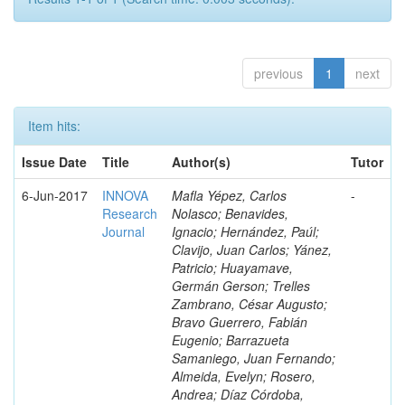
previous
1
next
Item hits:
Issue Date
Title
Author(s)
Tutor
6-Jun-2017
INNOVA
Mafla Yépez, Carlos
-
Research
Nolasco; Benavides,
Journal
Ignacio; Hernández, Paúl;
Clavijo, Juan Carlos; Yánez,
Patricio; Huayamave,
Germán Gerson; Trelles
Zambrano, César Augusto;
Bravo Guerrero, Fabián
Eugenio; Barrazueta
Samaniego, Juan Fernando;
Almeida, Evelyn; Rosero,
Andrea; Díaz Córdoba,