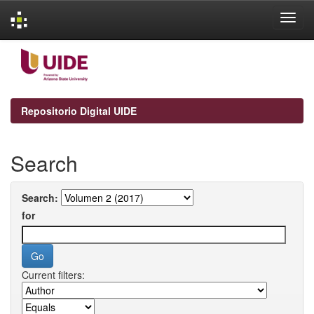
Skip
navigation
Repositorio Digital UIDE
Search
Search:
for
Current filters: