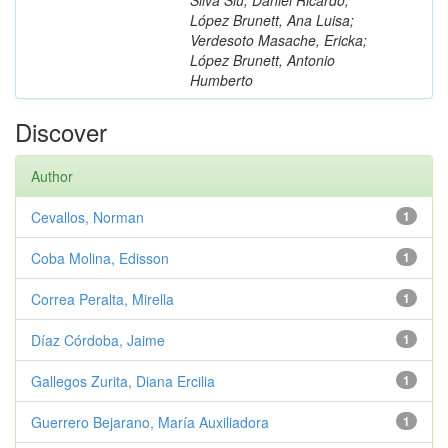
López Brunett, Ana Luisa;
Verdesoto Masache, Ericka;
López Brunett, Antonio
Humberto
Discover
Author
Cevallos, Norman
1
Coba Molina, Edisson
1
Correa Peralta, Mirella
1
Díaz Córdoba, Jaime
1
Gallegos Zurita, Diana Ercilia
1
Guerrero Bejarano, María Auxiliadora
1