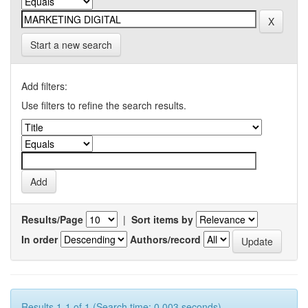
Start a new search
Add filters:
Use filters to refine the search results.
Results/Page
|
Sort items by
In order
Authors/record
Results 1-1 of 1 (Search time: 0.003 seconds).