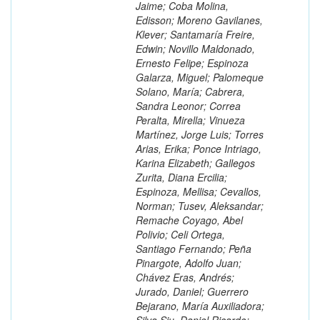
Jaime; Coba Molina,
Edisson; Moreno Gavilanes,
Klever; Santamaría Freire,
Edwin; Novillo Maldonado,
Ernesto Felipe; Espinoza
Galarza, Miguel; Palomeque
Solano, María; Cabrera,
Sandra Leonor; Correa
Peralta, Mirella; Vinueza
Martínez, Jorge Luis; Torres
Arias, Erika; Ponce Intriago,
Karina Elizabeth; Gallegos
Zurita, Diana Ercilia;
Espinoza, Mellisa; Cevallos,
Norman; Tusev, Aleksandar;
Remache Coyago, Abel
Polivio; Celi Ortega,
Santiago Fernando; Peña
Pinargote, Adolfo Juan;
Chávez Eras, Andrés;
Jurado, Daniel; Guerrero
Bejarano, María Auxiliadora;
Silva Siu, Daniel Ricardo;