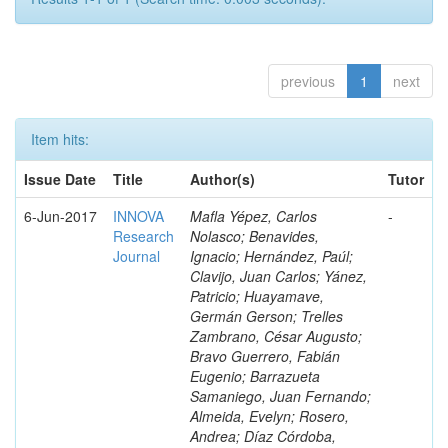
previous
1
next
Item hits:
Issue Date
Title
Author(s)
Tutor
6-Jun-2017
INNOVA
Mafla Yépez, Carlos
-
Research
Nolasco; Benavides,
Journal
Ignacio; Hernández, Paúl;
Clavijo, Juan Carlos; Yánez,
Patricio; Huayamave,
Germán Gerson; Trelles
Zambrano, César Augusto;
Bravo Guerrero, Fabián
Eugenio; Barrazueta
Samaniego, Juan Fernando;
Almeida, Evelyn; Rosero,
Andrea; Díaz Córdoba,