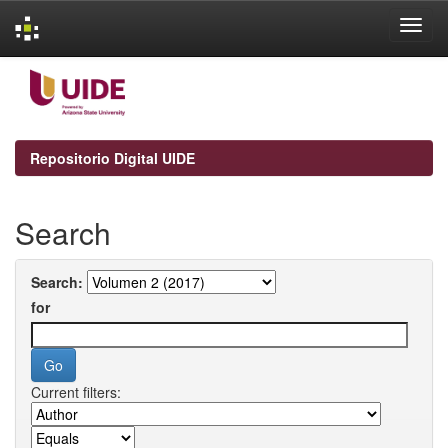
Skip
navigation
Repositorio Digital UIDE
Search
Search:
for
Current filters: