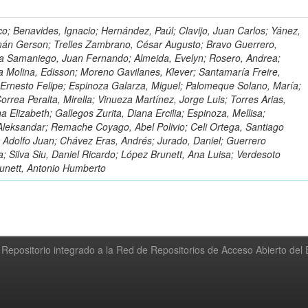
o; Benavides, Ignacio; Hernández, Paúl; Clavijo, Juan Carlos; Yánez,
mán Gerson; Trelles Zambrano, César Augusto; Bravo Guerrero,
a Samaniego, Juan Fernando; Almeida, Evelyn; Rosero, Andrea;
 Molina, Edisson; Moreno Gavilanes, Klever; Santamaría Freire,
 Ernesto Felipe; Espinoza Galarza, Miguel; Palomeque Solano, María;
rrea Peralta, Mirella; Vinueza Martínez, Jorge Luis; Torres Arias,
na Elizabeth; Gallegos Zurita, Diana Ercilia; Espinoza, Mellisa;
Aleksandar; Remache Coyago, Abel Polivio; Celi Ortega, Santiago
 Adolfo Juan; Chávez Eras, Andrés; Jurado, Daniel; Guerrero
a; Silva Siu, Daniel Ricardo; López Brunett, Ana Luisa; Verdesoto
unett, Antonio Humberto
Repositorio integrado a la Red de Repositorios de Acceso Abierto de