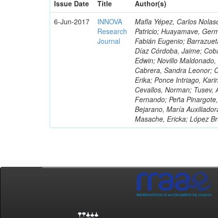
Issue Date
Title
Author(s)
6-Jun-2017
INNOVA
Mafla Yépez, Carlos Nolasc
Research
Patricio; Huayamave, Ger
Journal
Fabián Eugenio; Barrazuet
Díaz Córdoba, Jaime; Coba
Edwin; Novillo Maldonado,
Cabrera, Sandra Leonor; Co
Erika; Ponce Intriago, Kari
Cevallos, Norman; Tusev, 
Fernando; Peña Pinargote,
Bejarano, María Auxiliador
Masache, Ericka; López Br