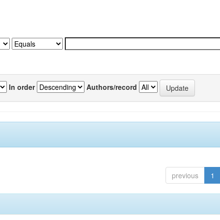
In order
Authors/record
previous
1