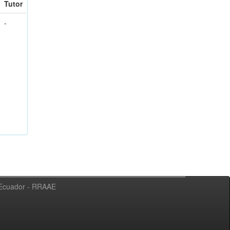
Tutor
-
l Ecuador - RRAAE