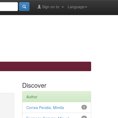
Sign on to:
Language
Discover
Author
Correa Peralta, Mirella
1