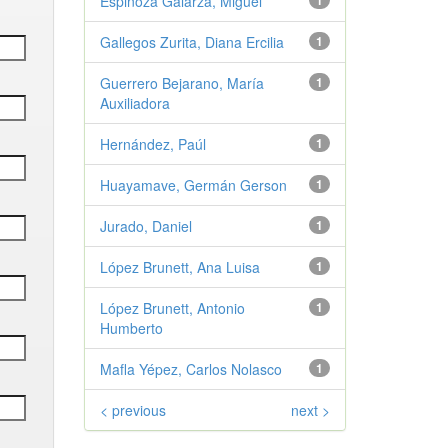
Espinoza Galarza, Miguel
1
Gallegos Zurita, Diana Ercilia
1
Guerrero Bejarano, María
1
Auxiliadora
Hernández, Paúl
1
Huayamave, Germán Gerson
1
Jurado, Daniel
1
López Brunett, Ana Luisa
1
López Brunett, Antonio
1
Humberto
Mafla Yépez, Carlos Nolasco
1
< previous
next >