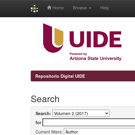
Home
Browse
Help
Skip
navigation
Repositorio Digital UIDE
Search
Search:
for
Current filters: