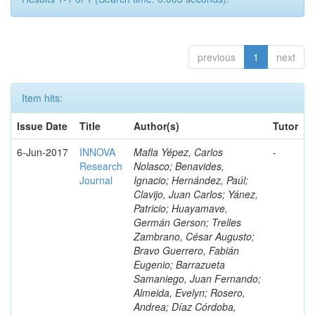
previous
1
next
Item hits:
Issue Date
Title
Author(s)
Tutor
6-Jun-2017
INNOVA
Mafla Yépez, Carlos
-
Research
Nolasco; Benavides,
Journal
Ignacio; Hernández, Paúl;
Clavijo, Juan Carlos; Yánez,
Patricio; Huayamave,
Germán Gerson; Trelles
Zambrano, César Augusto;
Bravo Guerrero, Fabián
Eugenio; Barrazueta
Samaniego, Juan Fernando;
Almeida, Evelyn; Rosero,
Andrea; Díaz Córdoba,