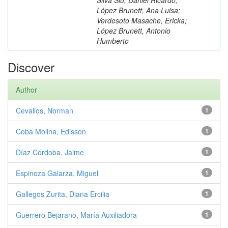
López Brunett, Ana Luisa;
Verdesoto Masache, Ericka;
López Brunett, Antonio
Humberto
Discover
Author
Cevallos, Norman
1
Coba Molina, Edisson
1
Díaz Córdoba, Jaime
1
Espinoza Galarza, Miguel
1
Gallegos Zurita, Diana Ercilia
1
Guerrero Bejarano, María Auxiliadora
1