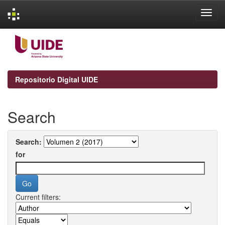
Skip
navigation
Repositorio Digital UIDE
Search
Search:
for
Current filters: