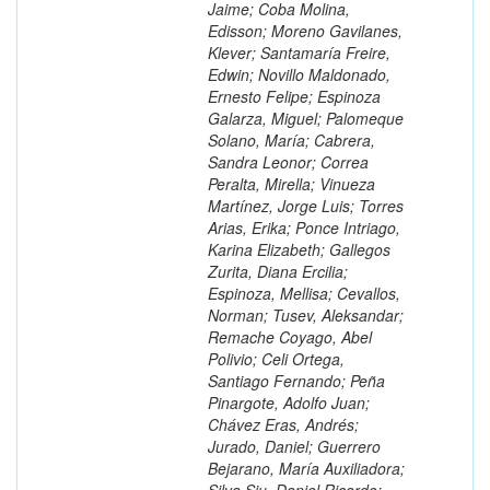
Jaime; Coba Molina,
Edisson; Moreno Gavilanes,
Klever; Santamaría Freire,
Edwin; Novillo Maldonado,
Ernesto Felipe; Espinoza
Galarza, Miguel; Palomeque
Solano, María; Cabrera,
Sandra Leonor; Correa
Peralta, Mirella; Vinueza
Martínez, Jorge Luis; Torres
Arias, Erika; Ponce Intriago,
Karina Elizabeth; Gallegos
Zurita, Diana Ercilia;
Espinoza, Mellisa; Cevallos,
Norman; Tusev, Aleksandar;
Remache Coyago, Abel
Polivio; Celi Ortega,
Santiago Fernando; Peña
Pinargote, Adolfo Juan;
Chávez Eras, Andrés;
Jurado, Daniel; Guerrero
Bejarano, María Auxiliadora;
Silva Siu, Daniel Ricardo;