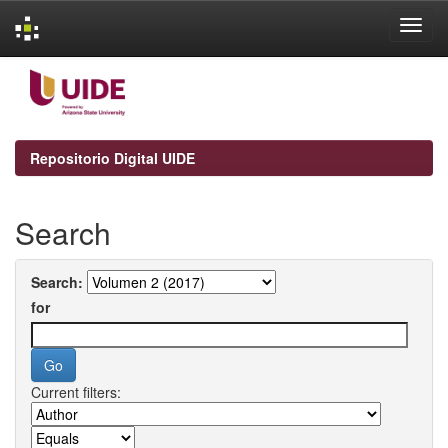
Skip
navigation
Repositorio Digital UIDE
Search
Search:
for
Current filters: