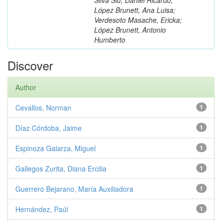
López Brunett, Ana Luisa;
Verdesoto Masache, Ericka;
López Brunett, Antonio
Humberto
Discover
Author
Cevallos, Norman
1
Díaz Córdoba, Jaime
1
Espinoza Galarza, Miguel
1
Gallegos Zurita, Diana Ercilia
1
Guerrero Bejarano, María Auxiliadora
1
Hernández, Paúl
1