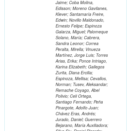
Jaime; Coba Molina,
Edisson; Moreno Gavilanes,
Klever; Santamaría Freire,
Edwin; Novillo Maldonado,
Ernesto Felipe; Espinoza
Galarza, Miguel; Palomeque
Solano, María; Cabrera,
Sandra Leonor; Correa
Peralta, Mirella; Vinueza
Martínez, Jorge Luis; Torres
Arias, Erika; Ponce Intriago,
Karina Elizabeth; Gallegos
Zurita, Diana Ercilia;
Espinoza, Mellisa; Cevallos,
Norman; Tusev, Aleksandar;
Remache Coyago, Abel
Polivio; Celi Ortega,
Santiago Fernando; Peña
Pinargote, Adolfo Juan;
Chávez Eras, Andrés;
Jurado, Daniel; Guerrero
Bejarano, María Auxiliadora;
Silva Siu, Daniel Ricardo;