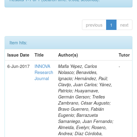
previous
1
next
Item hits:
Issue Date
Title
Author(s)
Tutor
6-Jun-2017
INNOVA
Mafla Yépez, Carlos
-
Research
Nolasco; Benavides,
Journal
Ignacio; Hernández, Paúl;
Clavijo, Juan Carlos; Yánez,
Patricio; Huayamave,
Germán Gerson; Trelles
Zambrano, César Augusto;
Bravo Guerrero, Fabián
Eugenio; Barrazueta
Samaniego, Juan Fernando;
Almeida, Evelyn; Rosero,
Andrea; Díaz Córdoba,