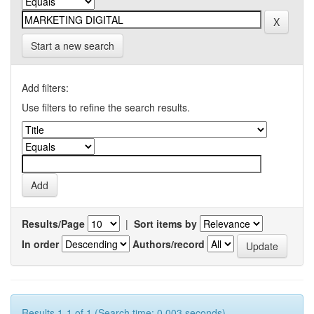
Start a new search
Add filters:
Use filters to refine the search results.
Results/Page
|
Sort items by
In order
Authors/record
Results 1-1 of 1 (Search time: 0.003 seconds).