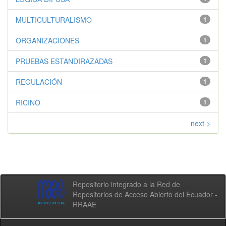
MULTICULTURALISMO
1
ORGANIZACIONES
1
PRUEBAS ESTANDIRAZADAS
1
REGULACIÓN
1
RICINO
1
next >
Repositorio integrado a la Red de
Repositorios de Acceso Abierto del Ecuador -
RRAAE