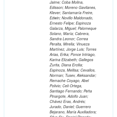
Jaime; Coba Molina,
Edisson; Moreno Gavilanes,
Klever; Santamaría Freire,
Edwin; Novillo Maldonado,
Ernesto Felipe; Espinoza
Galarza, Miguel; Palomeque
Solano, María; Cabrera,
Sandra Leonor; Correa
Peralta, Mirella; Vinueza
Martínez, Jorge Luis; Torres
Arias, Erika; Ponce Intriago,
Karina Elizabeth; Gallegos
Zurita, Diana Ercilia;
Espinoza, Mellisa; Cevallos,
Norman; Tusev, Aleksandar;
Remache Coyago, Abel
Polivio; Celi Ortega,
Santiago Fernando; Peña
Pinargote, Adolfo Juan;
Chávez Eras, Andrés;
Jurado, Daniel; Guerrero
Bejarano, María Auxiliadora;
Silva Siu, Daniel Ricardo;