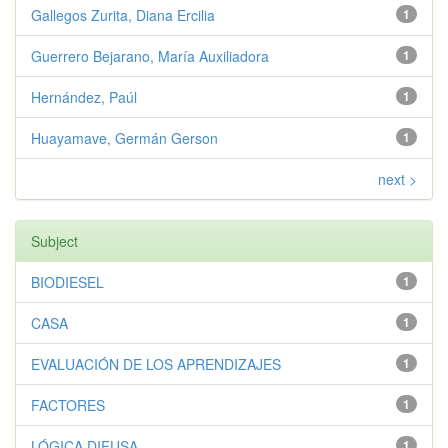
Gallegos Zurita, Diana Ercilia
1
Guerrero Bejarano, María Auxiliadora
1
Hernández, Paúl
1
Huayamave, Germán Gerson
1
next >
Subject
BIODIESEL
1
CASA
1
EVALUACIÓN DE LOS APRENDIZAJES
1
FACTORES
1
LÓGICA DIFUSA
1