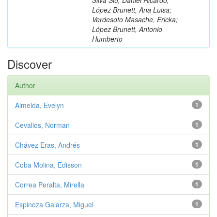
López Brunett, Ana Luisa;
Verdesoto Masache, Ericka;
López Brunett, Antonio
Humberto
Discover
Author
Almeida, Evelyn
1
Cevallos, Norman
1
Chávez Eras, Andrés
1
Coba Molina, Edisson
1
Correa Peralta, Mirella
1
Espinoza Galarza, Miguel
1