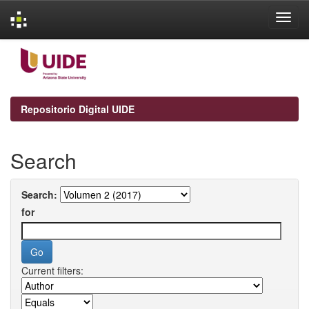
Skip
navigation
Repositorio Digital UIDE
Search
Search:
for
Current filters: