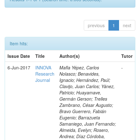
previous
1
next
Item hits:
Issue Date
Title
Author(s)
Tutor
6-Jun-2017
INNOVA
Mafla Yépez, Carlos
-
Research
Nolasco; Benavides,
Journal
Ignacio; Hernández, Paúl;
Clavijo, Juan Carlos; Yánez,
Patricio; Huayamave,
Germán Gerson; Trelles
Zambrano, César Augusto;
Bravo Guerrero, Fabián
Eugenio; Barrazueta
Samaniego, Juan Fernando;
Almeida, Evelyn; Rosero,
Andrea; Díaz Córdoba,