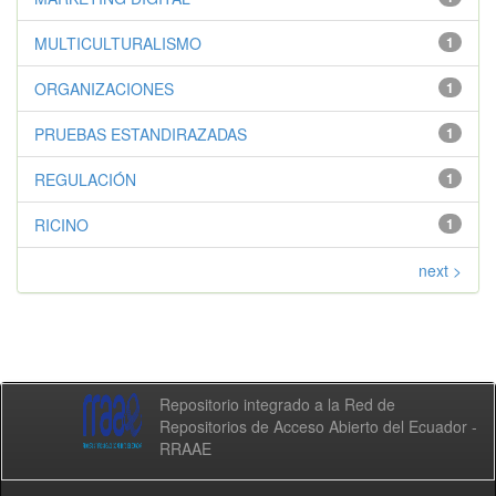
MULTICULTURALISMO
1
ORGANIZACIONES
1
PRUEBAS ESTANDIRAZADAS
1
REGULACIÓN
1
RICINO
1
next >
Repositorio integrado a la Red de
Repositorios de Acceso Abierto del Ecuador -
RRAAE