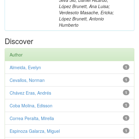
López Brunett, Ana Luisa;
Verdesoto Masache, Ericka;
López Brunett, Antonio
Humberto
Discover
Author
Almeida, Evelyn
1
Cevallos, Norman
1
Chávez Eras, Andrés
1
Coba Molina, Edisson
1
Correa Peralta, Mirella
1
Espinoza Galarza, Miguel
1