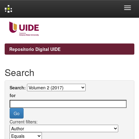
Skip
navigation
Repositorio Digital UIDE
Search
Search:
for
Current filters: