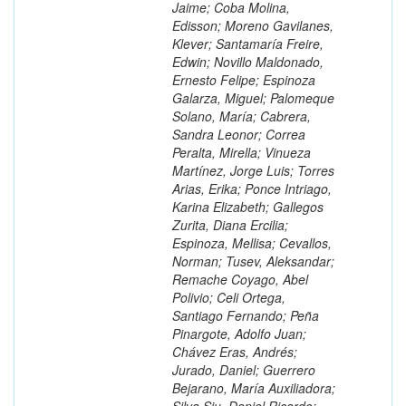
Jaime; Coba Molina,
Edisson; Moreno Gavilanes,
Klever; Santamaría Freire,
Edwin; Novillo Maldonado,
Ernesto Felipe; Espinoza
Galarza, Miguel; Palomeque
Solano, María; Cabrera,
Sandra Leonor; Correa
Peralta, Mirella; Vinueza
Martínez, Jorge Luis; Torres
Arias, Erika; Ponce Intriago,
Karina Elizabeth; Gallegos
Zurita, Diana Ercilia;
Espinoza, Mellisa; Cevallos,
Norman; Tusev, Aleksandar;
Remache Coyago, Abel
Polivio; Celi Ortega,
Santiago Fernando; Peña
Pinargote, Adolfo Juan;
Chávez Eras, Andrés;
Jurado, Daniel; Guerrero
Bejarano, María Auxiliadora;
Silva Siu, Daniel Ricardo;