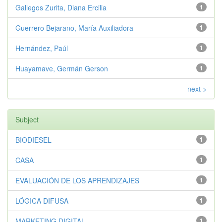
Gallegos Zurita, Diana Ercilia
1
Guerrero Bejarano, María Auxiliadora
1
Hernández, Paúl
1
Huayamave, Germán Gerson
1
next >
Subject
BIODIESEL
1
CASA
1
EVALUACIÓN DE LOS APRENDIZAJES
1
LÓGICA DIFUSA
1
MARKETING DIGITAL
1