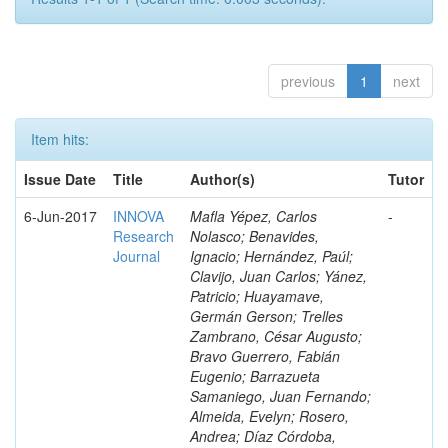
previous
1
next
Item hits:
Issue Date
Title
Author(s)
Tutor
6-Jun-2017
INNOVA
Mafla Yépez, Carlos
-
Research
Nolasco; Benavides,
Journal
Ignacio; Hernández, Paúl;
Clavijo, Juan Carlos; Yánez,
Patricio; Huayamave,
Germán Gerson; Trelles
Zambrano, César Augusto;
Bravo Guerrero, Fabián
Eugenio; Barrazueta
Samaniego, Juan Fernando;
Almeida, Evelyn; Rosero,
Andrea; Díaz Córdoba,