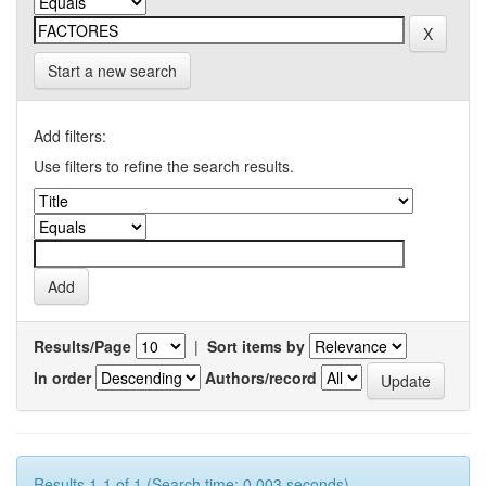
Start a new search
Add filters:
Use filters to refine the search results.
Results/Page
|
Sort items by
In order
Authors/record
Results 1-1 of 1 (Search time: 0.003 seconds).