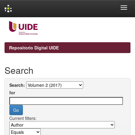
Skip
navigation
Repositorio Digital UIDE
Search
Search:
for
Current filters: