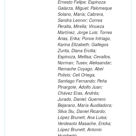
Ernesto Felipe; Espinoza
Galarza, Miguel; Palomeque
Solano, María; Cabrera,
Sandra Leonor; Correa
Peralta, Mirella; Vinueza
Martínez, Jorge Luis; Torres
Arias, Erika; Ponce Intriago,
Karina Elizabeth; Gallegos
Zurita, Diana Ercilia;
Espinoza, Mellisa; Cevallos,
Norman; Tusev, Aleksandar;
Remache Coyago, Abel
Polivio; Celi Ortega,
Santiago Fernando; Peña
Pinargote, Adolfo Juan;
Chávez Eras, Andrés;
Jurado, Daniel; Guerrero
Bejarano, María Auxiliadora;
Silva Siu, Daniel Ricardo;
López Brunett, Ana Luisa;
Verdesoto Masache, Ericka;
López Brunett, Antonio
Humberto