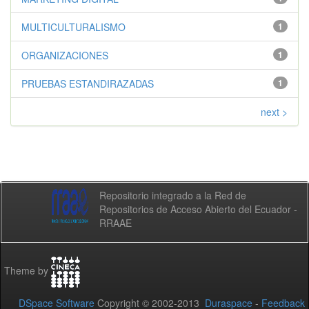
MULTICULTURALISMO
1
ORGANIZACIONES
1
PRUEBAS ESTANDIRAZADAS
1
next >
Repositorio integrado a la Red de
Repositorios de Acceso Abierto del Ecuador -
RRAAE
Theme by
DSpace Software
Copyright © 2002-2013
Duraspace
-
Feedback