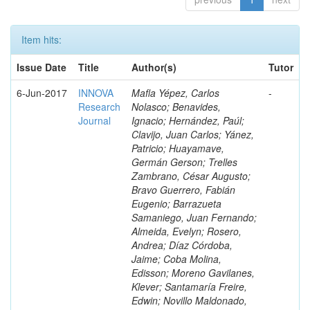
Item hits:
Issue Date
Title
Author(s)
Tutor
6-Jun-2017
INNOVA
Mafla Yépez, Carlos
-
Research
Nolasco; Benavides,
Journal
Ignacio; Hernández, Paúl;
Clavijo, Juan Carlos; Yánez,
Patricio; Huayamave,
Germán Gerson; Trelles
Zambrano, César Augusto;
Bravo Guerrero, Fabián
Eugenio; Barrazueta
Samaniego, Juan Fernando;
Almeida, Evelyn; Rosero,
Andrea; Díaz Córdoba,
Jaime; Coba Molina,
Edisson; Moreno Gavilanes,
Klever; Santamaría Freire,
Edwin; Novillo Maldonado,