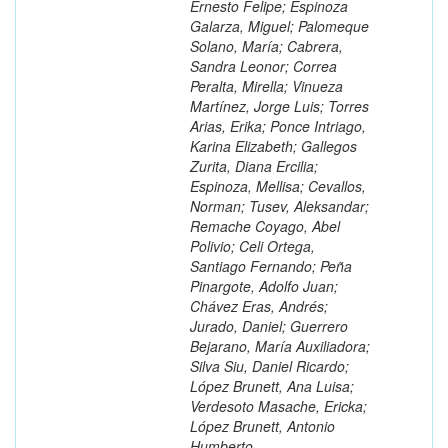
Ernesto Felipe; Espinoza
Galarza, Miguel; Palomeque
Solano, María; Cabrera,
Sandra Leonor; Correa
Peralta, Mirella; Vinueza
Martínez, Jorge Luis; Torres
Arias, Erika; Ponce Intriago,
Karina Elizabeth; Gallegos
Zurita, Diana Ercilia;
Espinoza, Mellisa; Cevallos,
Norman; Tusev, Aleksandar;
Remache Coyago, Abel
Polivio; Celi Ortega,
Santiago Fernando; Peña
Pinargote, Adolfo Juan;
Chávez Eras, Andrés;
Jurado, Daniel; Guerrero
Bejarano, María Auxiliadora;
Silva Siu, Daniel Ricardo;
López Brunett, Ana Luisa;
Verdesoto Masache, Ericka;
López Brunett, Antonio
Humberto