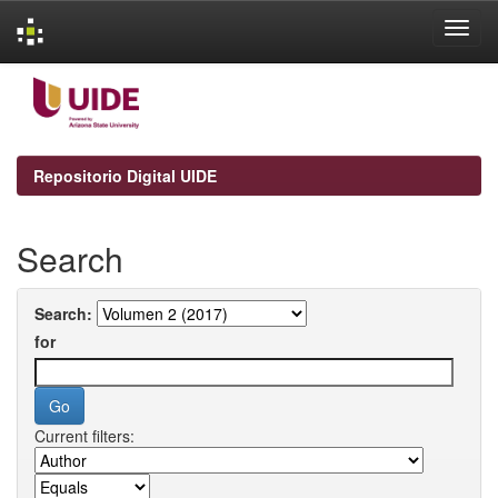
Skip
navigation
Repositorio Digital UIDE
Search
Search:
for
Current filters: