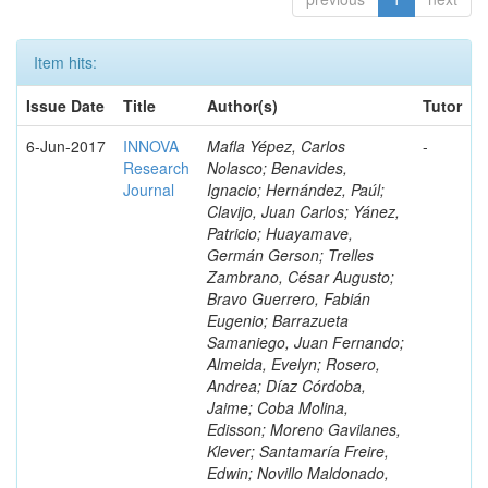
Item hits:
Issue Date
Title
Author(s)
Tutor
6-Jun-2017
INNOVA
Mafla Yépez, Carlos
-
Research
Nolasco; Benavides,
Journal
Ignacio; Hernández, Paúl;
Clavijo, Juan Carlos; Yánez,
Patricio; Huayamave,
Germán Gerson; Trelles
Zambrano, César Augusto;
Bravo Guerrero, Fabián
Eugenio; Barrazueta
Samaniego, Juan Fernando;
Almeida, Evelyn; Rosero,
Andrea; Díaz Córdoba,
Jaime; Coba Molina,
Edisson; Moreno Gavilanes,
Klever; Santamaría Freire,
Edwin; Novillo Maldonado,