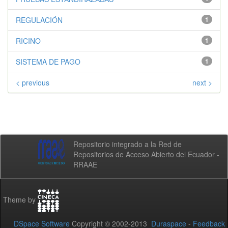
REGULACIÓN
1
RICINO
1
SISTEMA DE PAGO
1
< previous
next >
Repositorio integrado a la Red de
Repositorios de Acceso Abierto del Ecuador -
RRAAE
Theme by
DSpace Software
Copyright © 2002-2013
Duraspace
-
Feedback