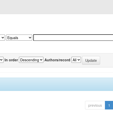
In order
Authors/record
previous
1