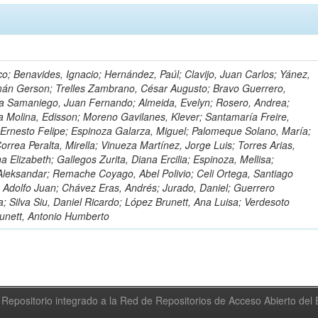
o; Benavides, Ignacio; Hernández, Paúl; Clavijo, Juan Carlos; Yánez,
mán Gerson; Trelles Zambrano, César Augusto; Bravo Guerrero,
a Samaniego, Juan Fernando; Almeida, Evelyn; Rosero, Andrea;
 Molina, Edisson; Moreno Gavilanes, Klever; Santamaría Freire,
 Ernesto Felipe; Espinoza Galarza, Miguel; Palomeque Solano, María;
rrea Peralta, Mirella; Vinueza Martínez, Jorge Luis; Torres Arias,
na Elizabeth; Gallegos Zurita, Diana Ercilia; Espinoza, Mellisa;
Aleksandar; Remache Coyago, Abel Polivio; Celi Ortega, Santiago
 Adolfo Juan; Chávez Eras, Andrés; Jurado, Daniel; Guerrero
a; Silva Siu, Daniel Ricardo; López Brunett, Ana Luisa; Verdesoto
unett, Antonio Humberto
Repositorio integrado a la Red de Repositorios de Acceso Abierto de