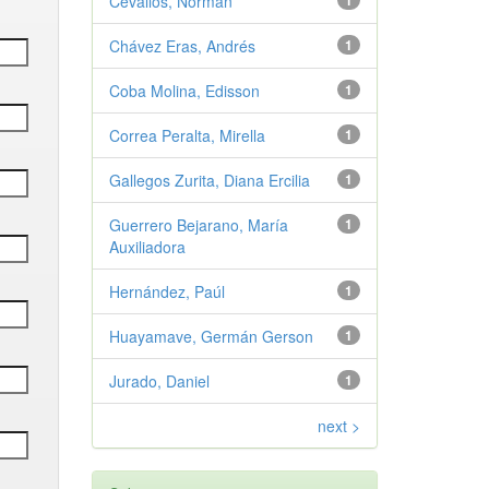
Cevallos, Norman
1
Chávez Eras, Andrés
1
Coba Molina, Edisson
1
Correa Peralta, Mirella
1
Gallegos Zurita, Diana Ercilia
1
Guerrero Bejarano, María
1
Auxiliadora
Hernández, Paúl
1
Huayamave, Germán Gerson
1
Jurado, Daniel
1
next >