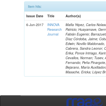
Item hits:
Issue Date
Title
Author(s)
6-Jun-2017
INNOVA
Mafla Yépez, Carlos Nolasc
Research
Patricio; Huayamave, Ger
Journal
Fabián Eugenio; Barrazuet
Díaz Córdoba, Jaime; Coba
Edwin; Novillo Maldonado,
Cabrera, Sandra Leonor; Co
Erika; Ponce Intriago, Kari
Cevallos, Norman; Tusev, 
Fernando; Peña Pinargote,
Bejarano, María Auxiliador
Masache, Ericka; López Br