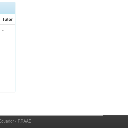
Tutor
-
l Ecuador - RRAAE