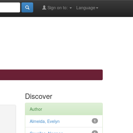
Sign on to:
Language
Discover
Author
Almeida, Evelyn
1