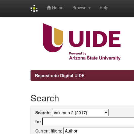
Home
Browse
Help
Skip
navigation
Repositorio Digital UIDE
Search
Search:
for
Current filters: