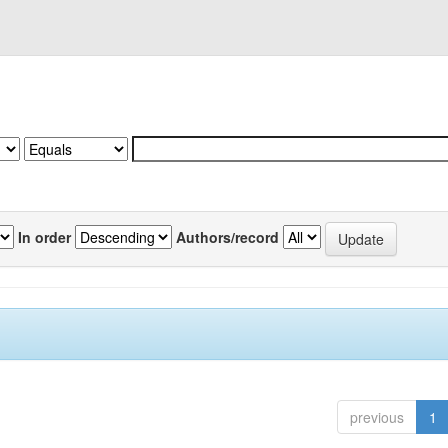
In order
Authors/record
previous
1