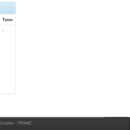
Tutor
-
l Ecuador - RRAAE