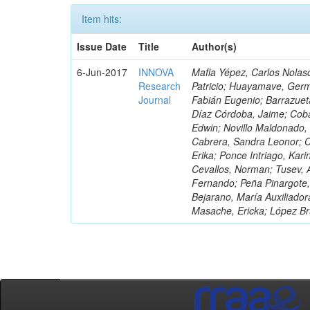
Item hits:
Issue Date
Title
Author(s)
6-Jun-2017
INNOVA
Mafla Yépez, Carlos Nolasc
Research
Patricio; Huayamave, Ger
Journal
Fabián Eugenio; Barrazuet
Díaz Córdoba, Jaime; Coba
Edwin; Novillo Maldonado,
Cabrera, Sandra Leonor; Co
Erika; Ponce Intriago, Kari
Cevallos, Norman; Tusev, 
Fernando; Peña Pinargote,
Bejarano, María Auxiliador
Masache, Ericka; López Br