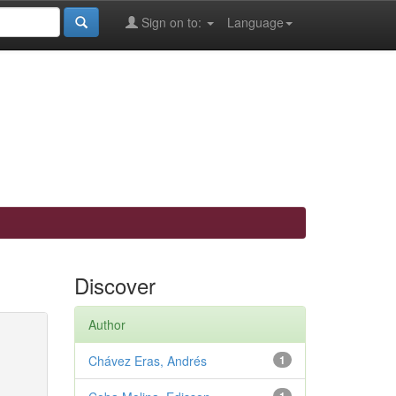
Sign on to:
Language
Discover
Author
Chávez Eras, Andrés
1