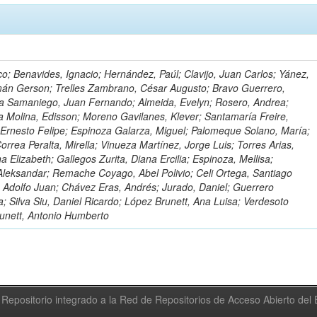
o; Benavides, Ignacio; Hernández, Paúl; Clavijo, Juan Carlos; Yánez,
mán Gerson; Trelles Zambrano, César Augusto; Bravo Guerrero,
a Samaniego, Juan Fernando; Almeida, Evelyn; Rosero, Andrea;
 Molina, Edisson; Moreno Gavilanes, Klever; Santamaría Freire,
 Ernesto Felipe; Espinoza Galarza, Miguel; Palomeque Solano, María;
rrea Peralta, Mirella; Vinueza Martínez, Jorge Luis; Torres Arias,
na Elizabeth; Gallegos Zurita, Diana Ercilia; Espinoza, Mellisa;
Aleksandar; Remache Coyago, Abel Polivio; Celi Ortega, Santiago
 Adolfo Juan; Chávez Eras, Andrés; Jurado, Daniel; Guerrero
a; Silva Siu, Daniel Ricardo; López Brunett, Ana Luisa; Verdesoto
unett, Antonio Humberto
Repositorio integrado a la Red de Repositorios de Acceso Abierto de