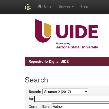
Home
Browse
Help
Skip
navigation
Repositorio Digital UIDE
Search
Search:
for
Current filters: