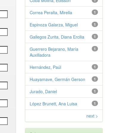
Coba Molina, Edisson
1
Correa Peralta, Mirella
1
Espinoza Galarza, Miguel
1
Gallegos Zurita, Diana Ercilia
1
Guerrero Bejarano, María
1
Auxiliadora
Hernández, Paúl
1
Huayamave, Germán Gerson
1
Jurado, Daniel
1
López Brunett, Ana Luisa
1
next >