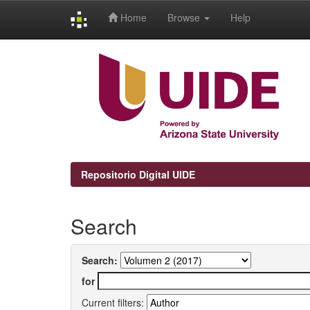
Home
Browse
Help
Skip
navigation
Repositorio Digital UIDE
Search
Search:
for
Current filters: