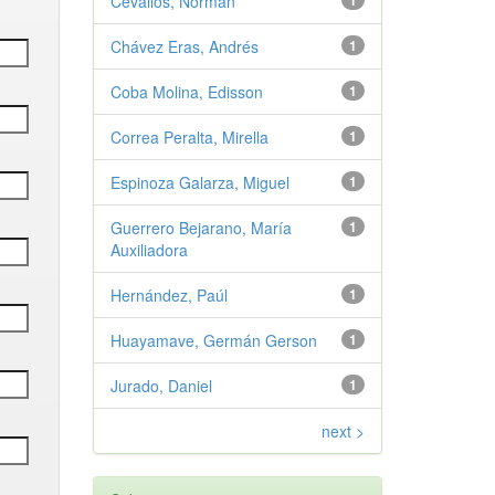
Cevallos, Norman
1
Chávez Eras, Andrés
1
Coba Molina, Edisson
1
Correa Peralta, Mirella
1
Espinoza Galarza, Miguel
1
Guerrero Bejarano, María
1
Auxiliadora
Hernández, Paúl
1
Huayamave, Germán Gerson
1
Jurado, Daniel
1
next >