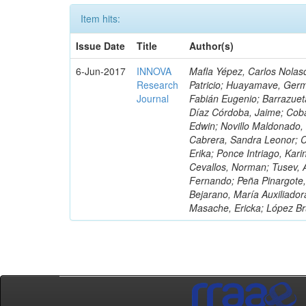
Item hits:
Issue Date
Title
Author(s)
6-Jun-2017
INNOVA
Mafla Yépez, Carlos Nolasc
Research
Patricio; Huayamave, Ger
Journal
Fabián Eugenio; Barrazuet
Díaz Córdoba, Jaime; Coba
Edwin; Novillo Maldonado,
Cabrera, Sandra Leonor; Co
Erika; Ponce Intriago, Kari
Cevallos, Norman; Tusev, 
Fernando; Peña Pinargote,
Bejarano, María Auxiliador
Masache, Ericka; López Br