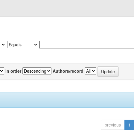
In order
Authors/record
previous
1