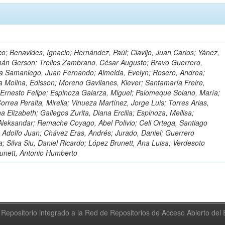
o; Benavides, Ignacio; Hernández, Paúl; Clavijo, Juan Carlos; Yánez,
mán Gerson; Trelles Zambrano, César Augusto; Bravo Guerrero,
a Samaniego, Juan Fernando; Almeida, Evelyn; Rosero, Andrea;
 Molina, Edisson; Moreno Gavilanes, Klever; Santamaría Freire,
 Ernesto Felipe; Espinoza Galarza, Miguel; Palomeque Solano, María;
rrea Peralta, Mirella; Vinueza Martínez, Jorge Luis; Torres Arias,
na Elizabeth; Gallegos Zurita, Diana Ercilia; Espinoza, Mellisa;
Aleksandar; Remache Coyago, Abel Polivio; Celi Ortega, Santiago
 Adolfo Juan; Chávez Eras, Andrés; Jurado, Daniel; Guerrero
a; Silva Siu, Daniel Ricardo; López Brunett, Ana Luisa; Verdesoto
unett, Antonio Humberto
Repositorio integrado a la Red de Repositorios de Acceso Abierto de