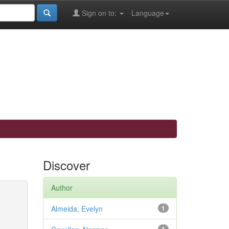
Sign on to:
Language
Discover
Author
Almeida, Evelyn
1