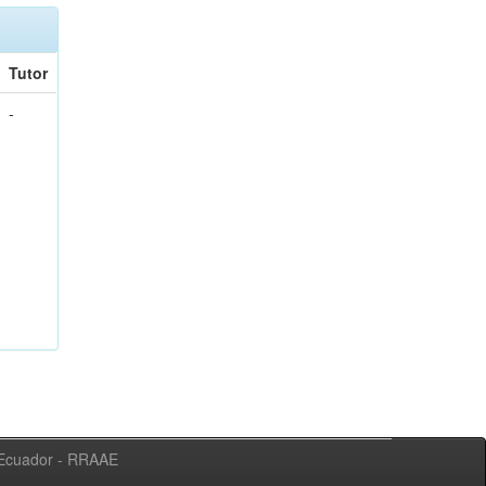
Tutor
-
l Ecuador - RRAAE