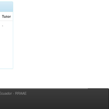
Tutor
-
l Ecuador - RRAAE