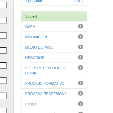
< previous
next >
Subject
GAPM
1
INNOVACIÓN
1
MEDIO DE PAGO
1
NEGOCIOS
1
PEOPLE'S REPUBLIC OF
1
CHINA
PROCESO FORMATIVO
1
PROCESO PROFESIONAL
1
PYMES
1