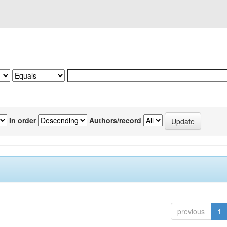
In order
Authors/record
previous
1