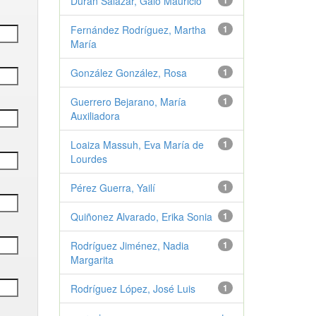
Durán Salazar, Galo Mauricio
1
Fernández Rodríguez, Martha
1
María
González González, Rosa
1
Guerrero Bejarano, María
1
Auxiliadora
Loaiza Massuh, Eva María de
1
Lourdes
Pérez Guerra, Yailí
1
Quiñonez Alvarado, Erika Sonia
1
Rodríguez Jiménez, Nadia
1
Margarita
Rodríguez López, José Luis
1