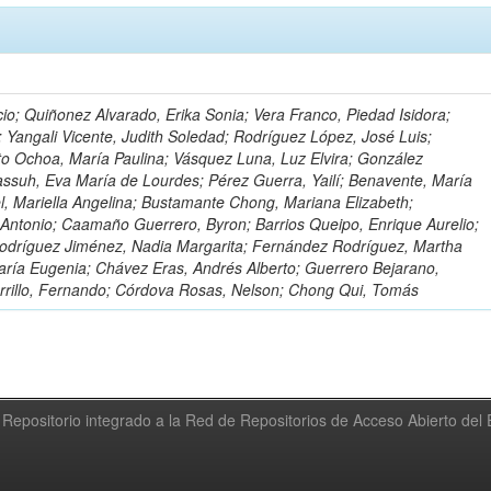
io; Quiñonez Alvarado, Erika Sonia; Vera Franco, Piedad Isidora;
; Yangali Vicente, Judith Soledad; Rodríguez López, José Luis;
to Ochoa, María Paulina; Vásquez Luna, Luz Elvira; González
ssuh, Eva María de Lourdes; Pérez Guerra, Yailí; Benavente, María
el, Mariella Angelina; Bustamante Chong, Mariana Elizabeth;
ntonio; Caamaño Guerrero, Byron; Barrios Queipo, Enrique Aurelio;
Rodríguez Jiménez, Nadia Margarita; Fernández Rodríguez, Martha
ría Eugenia; Chávez Eras, Andrés Alberto; Guerrero Bejarano,
arrillo, Fernando; Córdova Rosas, Nelson; Chong Qui, Tomás
Repositorio integrado a la Red de Repositorios de Acceso Abierto de