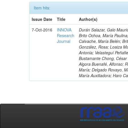
Item hits:
Issue Date
Title
Author(s)
7-Oct-2016
INNOVA
Durán Salazar, Galo Mauric
Research
Brito Ochoa, María Paulina
Journal
Calvache, María Belén; Bri
González, Rosa; Loaiza Ma
Antonia; Velasteguí Peñafi
Bustamante Chong, César A
Algora Buenafé, Alfonso; 
María; Delgado Rovayo, Ma
María Auxiliadora; Haro C