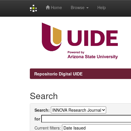
Home
Browse
Help
Skip
navigation
Repositorio Digital UIDE
Search
Search:
for
Current filters: