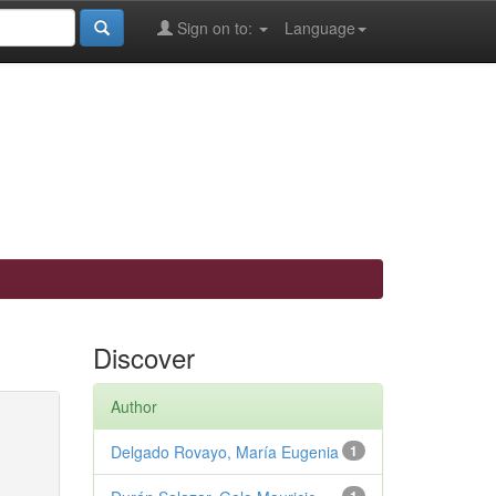
Sign on to:
Language
Discover
Author
Delgado Rovayo, María Eugenia
1