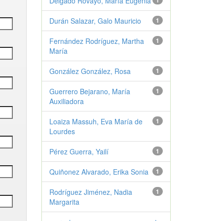
Delgado Rovayo, María Eugenia
1
Durán Salazar, Galo Mauricio
1
Fernández Rodríguez, Martha
1
María
González González, Rosa
1
Guerrero Bejarano, María
1
Auxiliadora
Loaiza Massuh, Eva María de
1
Lourdes
Pérez Guerra, Yailí
1
Quiñonez Alvarado, Erika Sonia
1
Rodríguez Jiménez, Nadia
1
Margarita