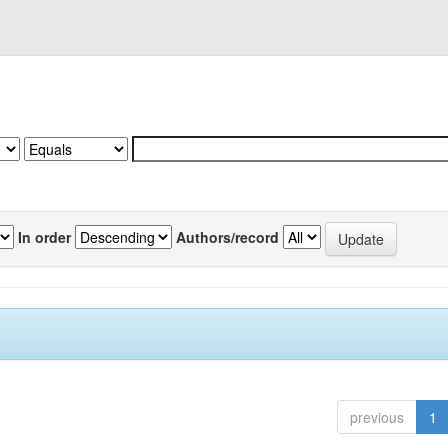
In order
Authors/record
previous
1