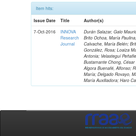
Item hits:
Issue Date
Title
Author(s)
7-Oct-2016
INNOVA
Durán Salazar, Galo Mauric
Research
Brito Ochoa, María Paulina
Journal
Calvache, María Belén; Bri
González, Rosa; Loaiza Ma
Antonia; Velasteguí Peñafi
Bustamante Chong, César A
Algora Buenafé, Alfonso; 
María; Delgado Rovayo, Ma
María Auxiliadora; Haro C