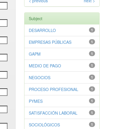
< previous
next >
Subject
DESARROLLO
1
EMPRESAS PÚBLICAS
1
GAPM
1
MEDIO DE PAGO
1
NEGOCIOS
1
PROCESO PROFESIONAL
1
PYMES
1
SATISFACCIÓN LABORAL
1
SOCIOLÓGICOS
1