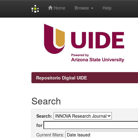
Home
Browse
Help
Skip
navigation
Repositorio Digital UIDE
Search
Search:
for
Current filters: