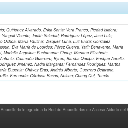
io; Quiñonez Alvarado, Erika Sonia; Vera Franco, Piedad Isidora;
; Yangali Vicente, Judith Soledad; Rodríguez López, José Luis;
to Ochoa, María Paulina; Vásquez Luna, Luz Elvira; González
ssuh, Eva María de Lourdes; Pérez Guerra, Yailí; Benavente, María
el, Mariella Angelina; Bustamante Chong, Mariana Elizabeth;
ntonio; Caamaño Guerrero, Byron; Barrios Queipo, Enrique Aurelio;
Rodríguez Jiménez, Nadia Margarita; Fernández Rodríguez, Martha
ría Eugenia; Chávez Eras, Andrés Alberto; Guerrero Bejarano,
arrillo, Fernando; Córdova Rosas, Nelson; Chong Qui, Tomás
Repositorio integrado a la Red de Repositorios de Acceso Abierto de