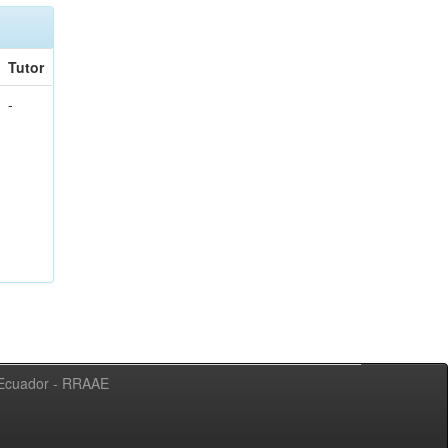
Tutor
-
l Ecuador - RRAAE