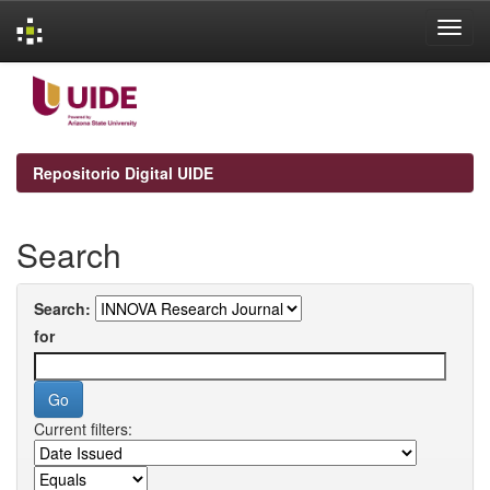
Skip
navigation
Repositorio Digital UIDE
Search
Search:
for
Current filters: