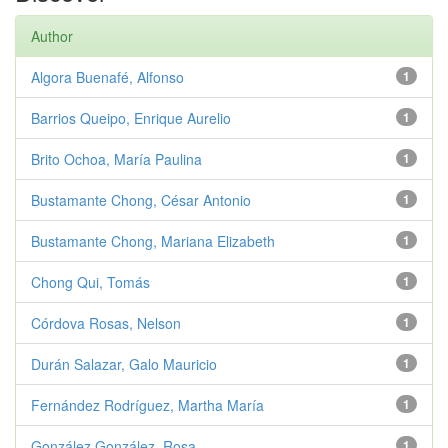
Author
Algora Buenafé, Alfonso
1
Barrios Queipo, Enrique Aurelio
1
Brito Ochoa, María Paulina
1
Bustamante Chong, César Antonio
1
Bustamante Chong, Mariana Elizabeth
1
Chong Qui, Tomás
1
Córdova Rosas, Nelson
1
Durán Salazar, Galo Mauricio
1
Fernández Rodríguez, Martha María
1
González González, Rosa
1