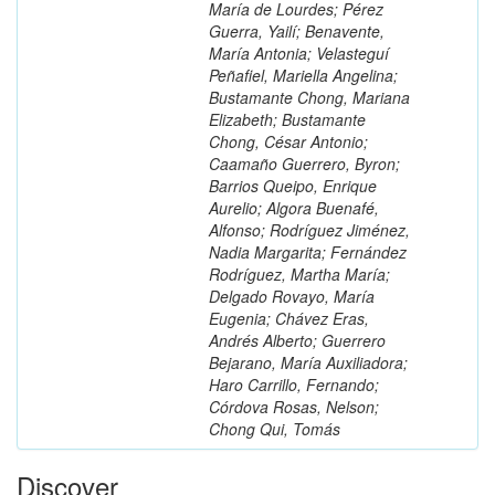
María de Lourdes; Pérez
Guerra, Yailí; Benavente,
María Antonia; Velasteguí
Peñafiel, Mariella Angelina;
Bustamante Chong, Mariana
Elizabeth; Bustamante
Chong, César Antonio;
Caamaño Guerrero, Byron;
Barrios Queipo, Enrique
Aurelio; Algora Buenafé,
Alfonso; Rodríguez Jiménez,
Nadia Margarita; Fernández
Rodríguez, Martha María;
Delgado Rovayo, María
Eugenia; Chávez Eras,
Andrés Alberto; Guerrero
Bejarano, María Auxiliadora;
Haro Carrillo, Fernando;
Córdova Rosas, Nelson;
Chong Qui, Tomás
Discover