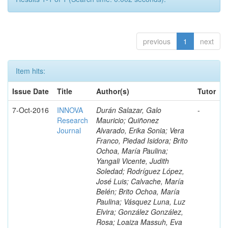
previous
1
next
Item hits:
Issue Date
Title
Author(s)
Tutor
7-Oct-2016
INNOVA
Durán Salazar, Galo
-
Research
Mauricio; Quiñonez
Journal
Alvarado, Erika Sonia; Vera
Franco, Piedad Isidora; Brito
Ochoa, María Paulina;
Yangali Vicente, Judith
Soledad; Rodríguez López,
José Luis; Calvache, María
Belén; Brito Ochoa, María
Paulina; Vásquez Luna, Luz
Elvira; González González,
Rosa; Loaiza Massuh, Eva