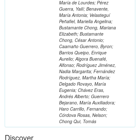
María de Lourdes; Pérez
Guerra, Yailí; Benavente,
María Antonia; Velasteguí
Peñafiel, Mariella Angelina;
Bustamante Chong, Mariana
Elizabeth; Bustamante
Chong, César Antonio;
Caamaño Guerrero, Byron;
Barrios Queipo, Enrique
Aurelio; Algora Buenafé,
Alfonso; Rodríguez Jiménez,
Nadia Margarita; Fernández
Rodríguez, Martha María;
Delgado Rovayo, María
Eugenia; Chávez Eras,
Andrés Alberto; Guerrero
Bejarano, María Auxiliadora;
Haro Carrillo, Fernando;
Córdova Rosas, Nelson;
Chong Qui, Tomás
Discover