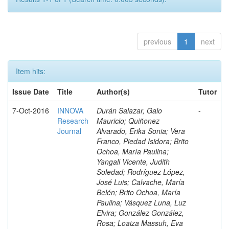
previous
1
next
Item hits:
Issue Date
Title
Author(s)
Tutor
7-Oct-2016
INNOVA
Durán Salazar, Galo
-
Research
Mauricio; Quiñonez
Journal
Alvarado, Erika Sonia; Vera
Franco, Piedad Isidora; Brito
Ochoa, María Paulina;
Yangali Vicente, Judith
Soledad; Rodríguez López,
José Luis; Calvache, María
Belén; Brito Ochoa, María
Paulina; Vásquez Luna, Luz
Elvira; González González,
Rosa; Loaiza Massuh, Eva