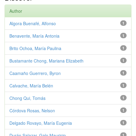
Author
Algora Buenafé, Alfonso
1
Benavente, María Antonia
1
Brito Ochoa, María Paulina
1
Bustamante Chong, Mariana Elizabeth
1
Caamaño Guerrero, Byron
1
Calvache, María Belén
1
Chong Qui, Tomás
1
Córdova Rosas, Nelson
1
Delgado Rovayo, María Eugenia
1
Durán Salazar, Galo Mauricio
1