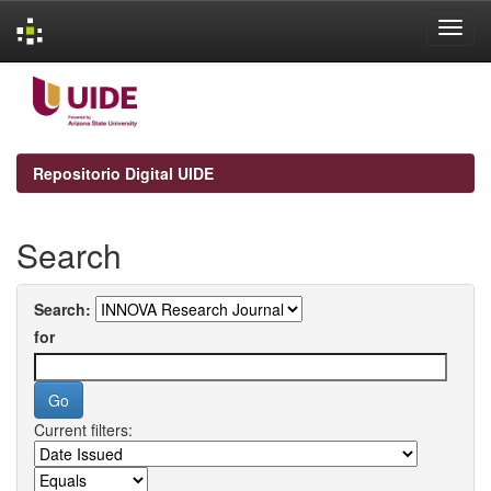
Skip
navigation
Repositorio Digital UIDE
Search
Search:
for
Current filters: