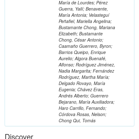
María de Lourdes; Pérez
Guerra, Yailí; Benavente,
María Antonia; Velasteguí
Peñafiel, Mariella Angelina;
Bustamante Chong, Mariana
Elizabeth; Bustamante
Chong, César Antonio;
Caamaño Guerrero, Byron;
Barrios Queipo, Enrique
Aurelio; Algora Buenafé,
Alfonso; Rodríguez Jiménez,
Nadia Margarita; Fernández
Rodríguez, Martha María;
Delgado Rovayo, María
Eugenia; Chávez Eras,
Andrés Alberto; Guerrero
Bejarano, María Auxiliadora;
Haro Carrillo, Fernando;
Córdova Rosas, Nelson;
Chong Qui, Tomás
Discover