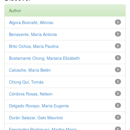
Author
Algora Buenafé, Alfonso
1
Benavente, María Antonia
1
Brito Ochoa, María Paulina
1
Bustamante Chong, Mariana Elizabeth
1
Calvache, María Belén
1
Chong Qui, Tomás
1
Córdova Rosas, Nelson
1
Delgado Rovayo, María Eugenia
1
Durán Salazar, Galo Mauricio
1
Fernández Rodríguez, Martha María
1