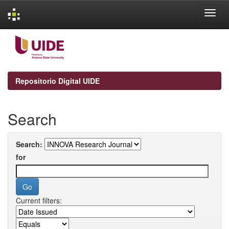
Skip
navigation
Repositorio Digital UIDE
Search
Search:
for
Current filters: