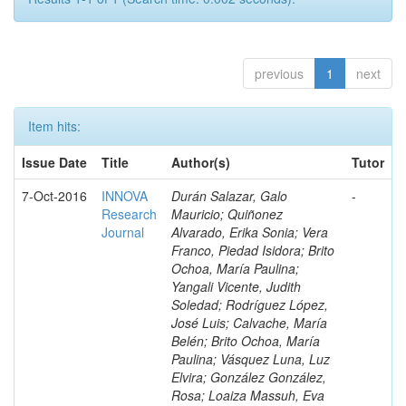
previous
1
next
Item hits:
Issue Date
Title
Author(s)
Tutor
7-Oct-2016
INNOVA
Durán Salazar, Galo
-
Research
Mauricio; Quiñonez
Journal
Alvarado, Erika Sonia; Vera
Franco, Piedad Isidora; Brito
Ochoa, María Paulina;
Yangali Vicente, Judith
Soledad; Rodríguez López,
José Luis; Calvache, María
Belén; Brito Ochoa, María
Paulina; Vásquez Luna, Luz
Elvira; González González,
Rosa; Loaiza Massuh, Eva