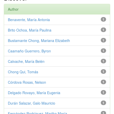
Author
Benavente, María Antonia
1
Brito Ochoa, María Paulina
1
Bustamante Chong, Mariana Elizabeth
1
Caamaño Guerrero, Byron
1
Calvache, María Belén
1
Chong Qui, Tomás
1
Córdova Rosas, Nelson
1
Delgado Rovayo, María Eugenia
1
Durán Salazar, Galo Mauricio
1
Fernández Rodríguez, Martha María
1