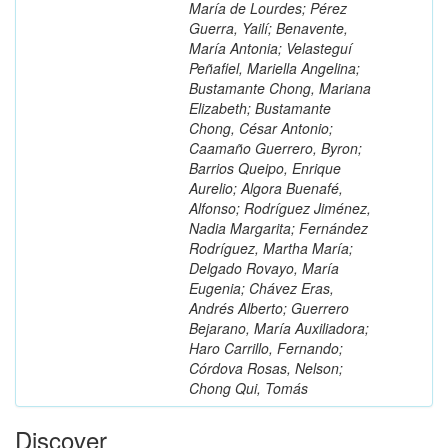
María de Lourdes; Pérez
Guerra, Yailí; Benavente,
María Antonia; Velasteguí
Peñafiel, Mariella Angelina;
Bustamante Chong, Mariana
Elizabeth; Bustamante
Chong, César Antonio;
Caamaño Guerrero, Byron;
Barrios Queipo, Enrique
Aurelio; Algora Buenafé,
Alfonso; Rodríguez Jiménez,
Nadia Margarita; Fernández
Rodríguez, Martha María;
Delgado Rovayo, María
Eugenia; Chávez Eras,
Andrés Alberto; Guerrero
Bejarano, María Auxiliadora;
Haro Carrillo, Fernando;
Córdova Rosas, Nelson;
Chong Qui, Tomás
Discover