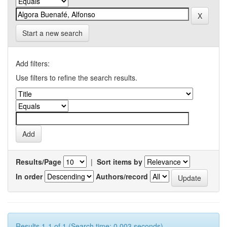
Start a new search
Add filters:
Use filters to refine the search results.
Results/Page
|
Sort items by
In order
Authors/record
Results 1-1 of 1 (Search time: 0.003 seconds).