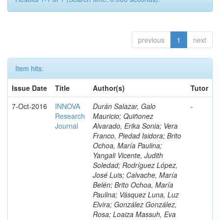
previous
1
next
Item hits:
Issue Date
Title
Author(s)
Tutor
7-Oct-2016
INNOVA
Durán Salazar, Galo
-
Research
Mauricio; Quiñonez
Journal
Alvarado, Erika Sonia; Vera
Franco, Piedad Isidora; Brito
Ochoa, María Paulina;
Yangali Vicente, Judith
Soledad; Rodríguez López,
José Luis; Calvache, María
Belén; Brito Ochoa, María
Paulina; Vásquez Luna, Luz
Elvira; González González,
Rosa; Loaiza Massuh, Eva