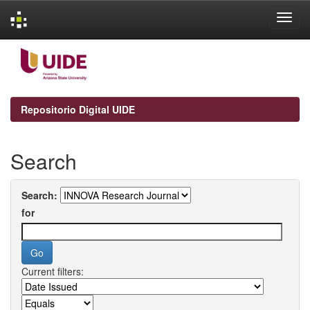
Skip
navigation
Repositorio Digital UIDE
Search
Search:
for
Current filters: