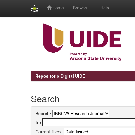
Home
Browse
Help
Skip
navigation
Repositorio Digital UIDE
Search
Search:
for
Current filters: