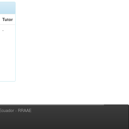
Tutor
-
l Ecuador - RRAAE