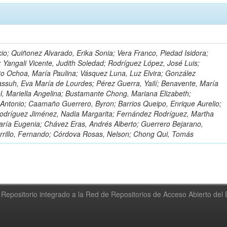
io; Quiñonez Alvarado, Erika Sonia; Vera Franco, Piedad Isidora;
; Yangali Vicente, Judith Soledad; Rodríguez López, José Luis;
to Ochoa, María Paulina; Vásquez Luna, Luz Elvira; González
ssuh, Eva María de Lourdes; Pérez Guerra, Yailí; Benavente, María
el, Mariella Angelina; Bustamante Chong, Mariana Elizabeth;
ntonio; Caamaño Guerrero, Byron; Barrios Queipo, Enrique Aurelio;
Rodríguez Jiménez, Nadia Margarita; Fernández Rodríguez, Martha
ría Eugenia; Chávez Eras, Andrés Alberto; Guerrero Bejarano,
arrillo, Fernando; Córdova Rosas, Nelson; Chong Qui, Tomás
Repositorio integrado a la Red de Repositorios de Acceso Abierto de