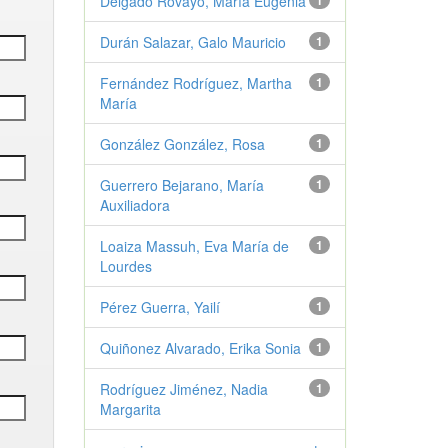
Delgado Rovayo, María Eugenia
1
Durán Salazar, Galo Mauricio
1
Fernández Rodríguez, Martha
1
María
González González, Rosa
1
Guerrero Bejarano, María
1
Auxiliadora
Loaiza Massuh, Eva María de
1
Lourdes
Pérez Guerra, Yailí
1
Quiñonez Alvarado, Erika Sonia
1
Rodríguez Jiménez, Nadia
1
Margarita