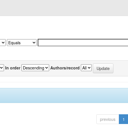
In order
Authors/record
previous
1