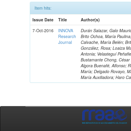
Item hits:
Issue Date
Title
Author(s)
7-Oct-2016
INNOVA
Durán Salazar, Galo Mauric
Research
Brito Ochoa, María Paulina
Journal
Calvache, María Belén; Bri
González, Rosa; Loaiza Ma
Antonia; Velasteguí Peñafi
Bustamante Chong, César A
Algora Buenafé, Alfonso; 
María; Delgado Rovayo, Ma
María Auxiliadora; Haro C