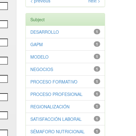
< previous
next >
Subject
DESARROLLO
1
GAPM
1
MODELO
1
NEGOCIOS
1
PROCESO FORMATIVO
1
PROCESO PROFESIONAL
1
REGIONALIZACIÓN
1
SATISFACCIÓN LABORAL
1
SÉMAFORO NUTRICIONAL
1