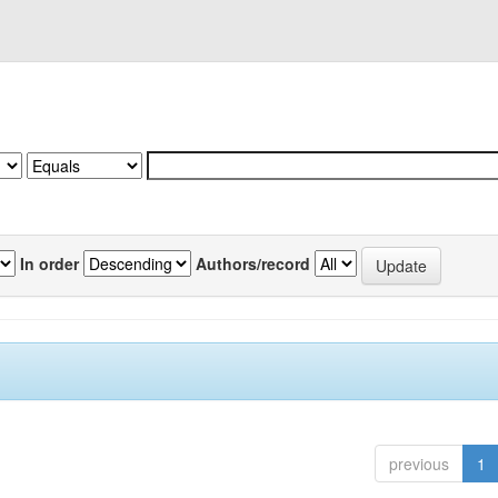
In order
Authors/record
previous
1