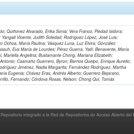
io; Quiñonez Alvarado, Erika Sonia; Vera Franco, Piedad Isidora;
; Yangali Vicente, Judith Soledad; Rodríguez López, José Luis;
to Ochoa, María Paulina; Vásquez Luna, Luz Elvira; González
ssuh, Eva María de Lourdes; Pérez Guerra, Yailí; Benavente, María
el, Mariella Angelina; Bustamante Chong, Mariana Elizabeth;
ntonio; Caamaño Guerrero, Byron; Barrios Queipo, Enrique Aurelio;
Rodríguez Jiménez, Nadia Margarita; Fernández Rodríguez, Martha
ría Eugenia; Chávez Eras, Andrés Alberto; Guerrero Bejarano,
arrillo, Fernando; Córdova Rosas, Nelson; Chong Qui, Tomás
Repositorio integrado a la Red de Repositorios de Acceso Abierto de