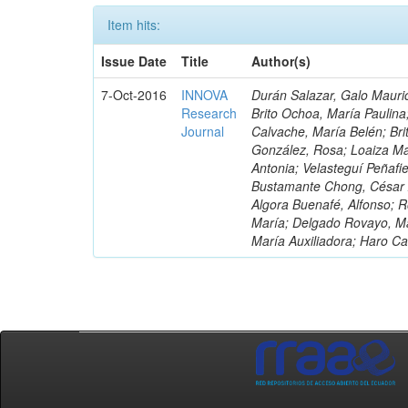
Item hits:
Issue Date
Title
Author(s)
7-Oct-2016
INNOVA
Durán Salazar, Galo Mauric
Research
Brito Ochoa, María Paulina
Journal
Calvache, María Belén; Bri
González, Rosa; Loaiza Ma
Antonia; Velasteguí Peñafi
Bustamante Chong, César A
Algora Buenafé, Alfonso; 
María; Delgado Rovayo, Ma
María Auxiliadora; Haro C