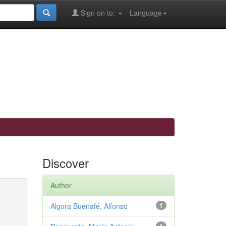
Sign on to:
Language
Discover
Author
Algora Buenafé, Alfonso
1