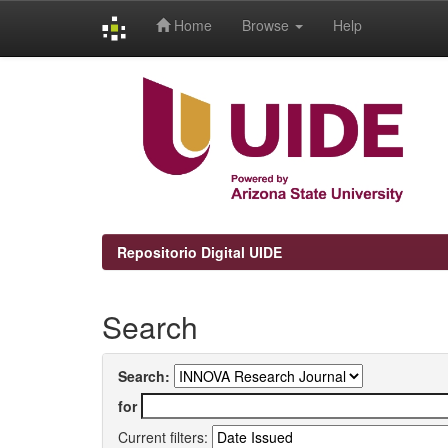
Home
Browse
Help
Skip
navigation
Repositorio Digital UIDE
Search
Search:
for
Current filters: