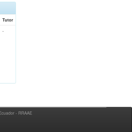
Tutor
-
l Ecuador - RRAAE