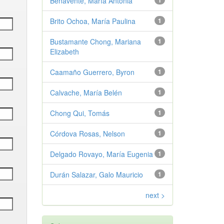
Benavente, María Antonia
1
Brito Ochoa, María Paulina
1
Bustamante Chong, Mariana
1
Elizabeth
Caamaño Guerrero, Byron
1
Calvache, María Belén
1
Chong Qui, Tomás
1
Córdova Rosas, Nelson
1
Delgado Rovayo, María Eugenia
1
Durán Salazar, Galo Mauricio
1
next >