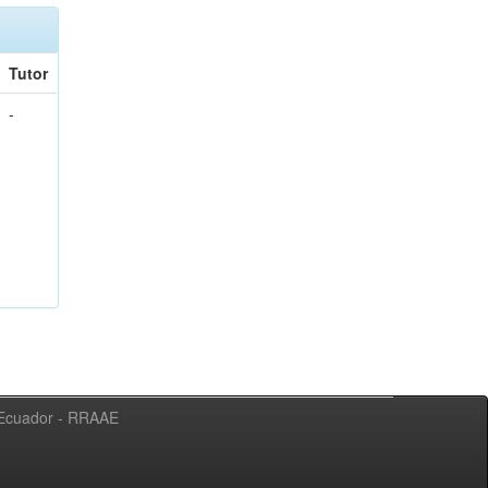
Tutor
-
l Ecuador - RRAAE