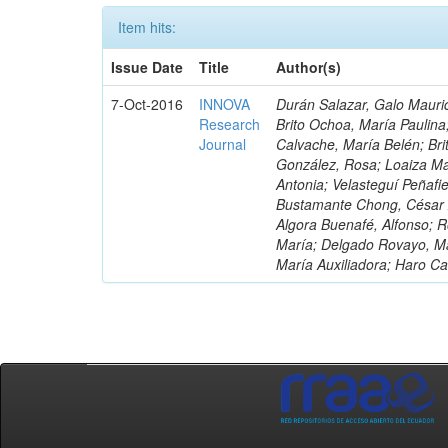
Item hits:
Issue Date
Title
Author(s)
7-Oct-2016
INNOVA
Durán Salazar, Galo Mauric
Research
Brito Ochoa, María Paulina
Journal
Calvache, María Belén; Bri
González, Rosa; Loaiza Ma
Antonia; Velasteguí Peñafi
Bustamante Chong, César A
Algora Buenafé, Alfonso; 
María; Delgado Rovayo, Ma
María Auxiliadora; Haro C