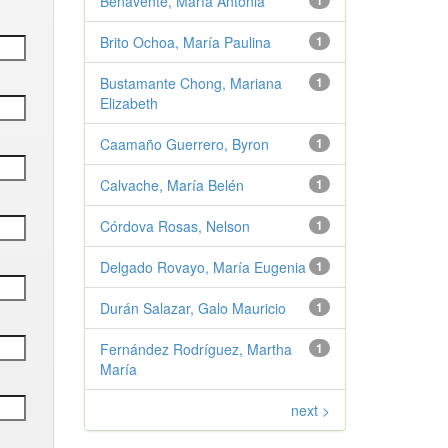
Benavente, María Antonia
1
Brito Ochoa, María Paulina
1
Bustamante Chong, Mariana
1
Elizabeth
Caamaño Guerrero, Byron
1
Calvache, María Belén
1
Córdova Rosas, Nelson
1
Delgado Rovayo, María Eugenia
1
Durán Salazar, Galo Mauricio
1
Fernández Rodríguez, Martha
1
María
next >