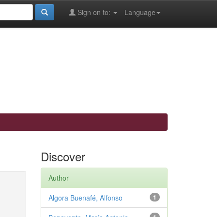
Sign on to:
Language
Discover
Author
Algora Buenafé, Alfonso
1