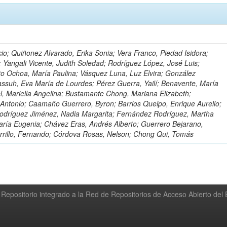
io; Quiñonez Alvarado, Erika Sonia; Vera Franco, Piedad Isidora;
; Yangali Vicente, Judith Soledad; Rodríguez López, José Luis;
to Ochoa, María Paulina; Vásquez Luna, Luz Elvira; González
ssuh, Eva María de Lourdes; Pérez Guerra, Yailí; Benavente, María
el, Mariella Angelina; Bustamante Chong, Mariana Elizabeth;
ntonio; Caamaño Guerrero, Byron; Barrios Queipo, Enrique Aurelio;
Rodríguez Jiménez, Nadia Margarita; Fernández Rodríguez, Martha
ría Eugenia; Chávez Eras, Andrés Alberto; Guerrero Bejarano,
arrillo, Fernando; Córdova Rosas, Nelson; Chong Qui, Tomás
Repositorio integrado a la Red de Repositorios de Acceso Abierto de