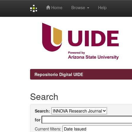
Home
Browse
Help
Skip
navigation
Repositorio Digital UIDE
Search
Search:
for
Current filters: