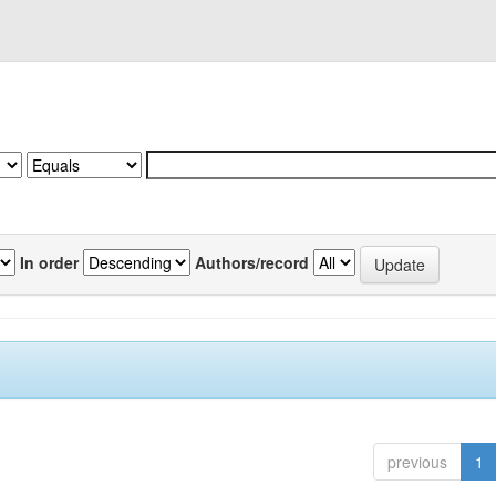
In order
Authors/record
previous
1