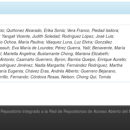
io; Quiñonez Alvarado, Erika Sonia; Vera Franco, Piedad Isidora;
; Yangali Vicente, Judith Soledad; Rodríguez López, José Luis;
to Ochoa, María Paulina; Vásquez Luna, Luz Elvira; González
ssuh, Eva María de Lourdes; Pérez Guerra, Yailí; Benavente, María
el, Mariella Angelina; Bustamante Chong, Mariana Elizabeth;
ntonio; Caamaño Guerrero, Byron; Barrios Queipo, Enrique Aurelio;
Rodríguez Jiménez, Nadia Margarita; Fernández Rodríguez, Martha
ría Eugenia; Chávez Eras, Andrés Alberto; Guerrero Bejarano,
arrillo, Fernando; Córdova Rosas, Nelson; Chong Qui, Tomás
Repositorio integrado a la Red de Repositorios de Acceso Abierto de