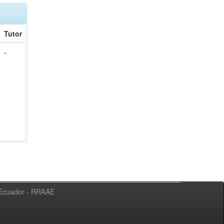
Tutor
-
l Ecuador - RRAAE