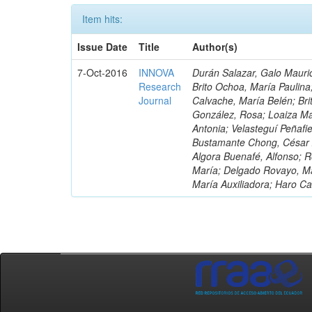
Item hits:
Issue Date
Title
Author(s)
7-Oct-2016
INNOVA
Durán Salazar, Galo Mauric
Research
Brito Ochoa, María Paulina
Journal
Calvache, María Belén; Bri
González, Rosa; Loaiza Ma
Antonia; Velasteguí Peñafi
Bustamante Chong, César A
Algora Buenafé, Alfonso; 
María; Delgado Rovayo, Ma
María Auxiliadora; Haro C