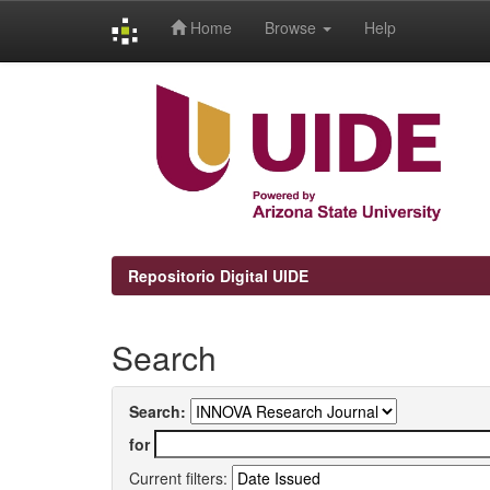
Home
Browse
Help
Skip
navigation
Repositorio Digital UIDE
Search
Search:
for
Current filters: