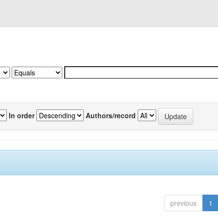
In order
Authors/record
previous
1