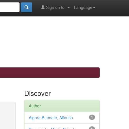
Sign on to:
Language
Discover
Author
Algora Buenafé, Alfonso
1