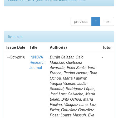
previous
1
next
Item hits:
Issue Date
Title
Author(s)
Tutor
7-Oct-2016
INNOVA
Durán Salazar, Galo
-
Research
Mauricio; Quiñonez
Journal
Alvarado, Erika Sonia; Vera
Franco, Piedad Isidora; Brito
Ochoa, María Paulina;
Yangali Vicente, Judith
Soledad; Rodríguez López,
José Luis; Calvache, María
Belén; Brito Ochoa, María
Paulina; Vásquez Luna, Luz
Elvira; González González,
Rosa; Loaiza Massuh, Eva