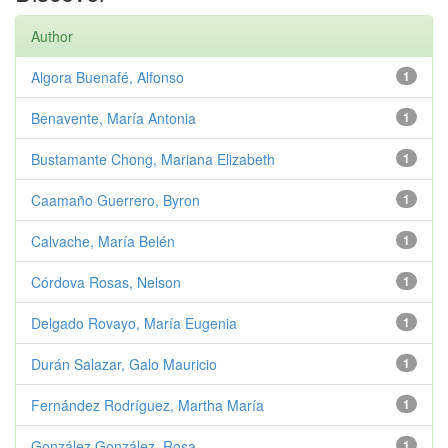
Author
Algora Buenafé, Alfonso
1
Benavente, María Antonia
1
Bustamante Chong, Mariana Elizabeth
1
Caamaño Guerrero, Byron
1
Calvache, María Belén
1
Córdova Rosas, Nelson
1
Delgado Rovayo, María Eugenia
1
Durán Salazar, Galo Mauricio
1
Fernández Rodríguez, Martha María
1
González González, Rosa
1