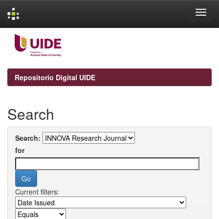
Skip
navigation
Repositorio Digital UIDE
Search
Search:
for
Current filters: