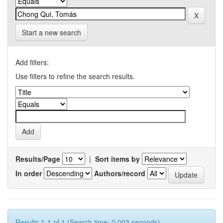
Start a new search
Add filters:
Use filters to refine the search results.
Results/Page
|
Sort items by
In order
Authors/record
Results 1-1 of 1 (Search time: 0.003 seconds).