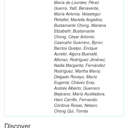
María de Lourdes; Pérez
Guerra, Yailí; Benavente,
María Antonia; Velasteguí
Peñafiel, Mariella Angelina;
Bustamante Chong, Mariana
Elizabeth; Bustamante
Chong, César Antonio;
Caamaño Guerrero, Byron;
Barrios Queipo, Enrique
Aurelio; Algora Buenafé,
Alfonso; Rodríguez Jiménez,
Nadia Margarita; Fernández
Rodríguez, Martha María;
Delgado Rovayo, María
Eugenia; Chávez Eras,
Andrés Alberto; Guerrero
Bejarano, María Auxiliadora;
Haro Carrillo, Fernando;
Córdova Rosas, Nelson;
Chong Qui, Tomás
Discover