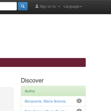
Sign on to:
Language
Discover
Author
Benavente, María Antonia
1