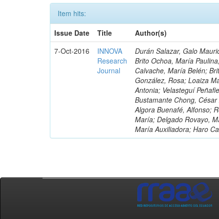
Item hits:
Issue Date
Title
Author(s)
7-Oct-2016
INNOVA
Durán Salazar, Galo Mauric
Research
Brito Ochoa, María Paulina
Journal
Calvache, María Belén; Bri
González, Rosa; Loaiza Ma
Antonia; Velasteguí Peñafi
Bustamante Chong, César A
Algora Buenafé, Alfonso; 
María; Delgado Rovayo, Ma
María Auxiliadora; Haro C