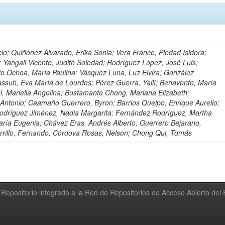
io; Quiñonez Alvarado, Erika Sonia; Vera Franco, Piedad Isidora;
; Yangali Vicente, Judith Soledad; Rodríguez López, José Luis;
to Ochoa, María Paulina; Vásquez Luna, Luz Elvira; González
ssuh, Eva María de Lourdes; Pérez Guerra, Yailí; Benavente, María
el, Mariella Angelina; Bustamante Chong, Mariana Elizabeth;
ntonio; Caamaño Guerrero, Byron; Barrios Queipo, Enrique Aurelio;
Rodríguez Jiménez, Nadia Margarita; Fernández Rodríguez, Martha
ría Eugenia; Chávez Eras, Andrés Alberto; Guerrero Bejarano,
arrillo, Fernando; Córdova Rosas, Nelson; Chong Qui, Tomás
Repositorio integrado a la Red de Repositorios de Acceso Abierto de