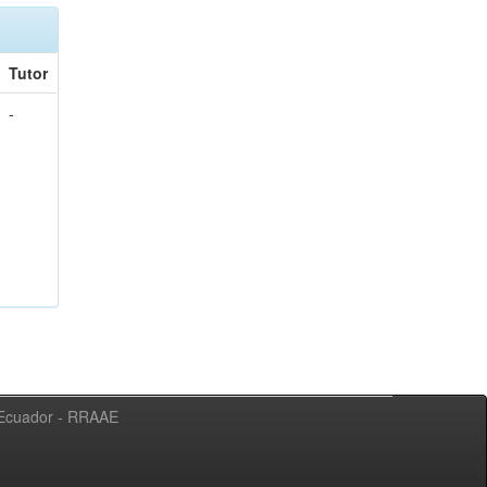
Tutor
-
l Ecuador - RRAAE