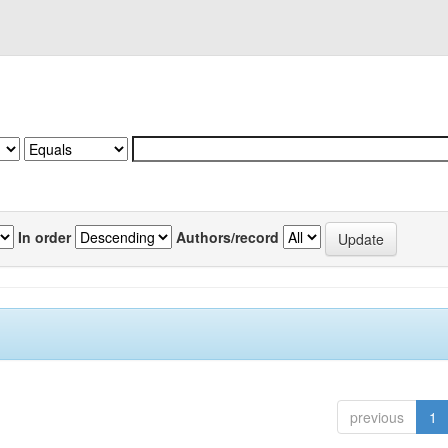
In order
Authors/record
previous
1