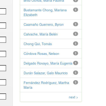
Brito Ochoa, María Paulina
1
Bustamante Chong, Mariana
1
Elizabeth
Caamaño Guerrero, Byron
1
Calvache, María Belén
1
Chong Qui, Tomás
1
Córdova Rosas, Nelson
1
Delgado Rovayo, María Eugenia
1
Durán Salazar, Galo Mauricio
1
Fernández Rodríguez, Martha
1
María
next >