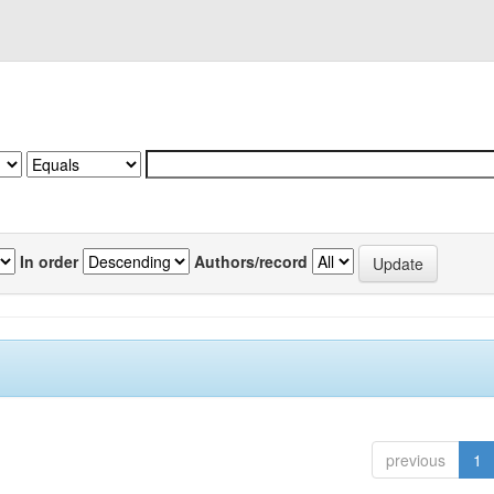
In order
Authors/record
previous
1