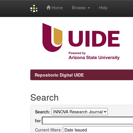
Home
Browse
Help
Skip
navigation
Repositorio Digital UIDE
Search
Search:
for
Current filters: