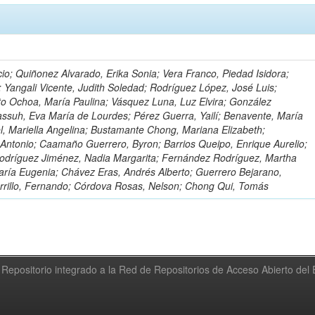
io; Quiñonez Alvarado, Erika Sonia; Vera Franco, Piedad Isidora;
; Yangali Vicente, Judith Soledad; Rodríguez López, José Luis;
to Ochoa, María Paulina; Vásquez Luna, Luz Elvira; González
ssuh, Eva María de Lourdes; Pérez Guerra, Yailí; Benavente, María
el, Mariella Angelina; Bustamante Chong, Mariana Elizabeth;
ntonio; Caamaño Guerrero, Byron; Barrios Queipo, Enrique Aurelio;
Rodríguez Jiménez, Nadia Margarita; Fernández Rodríguez, Martha
ría Eugenia; Chávez Eras, Andrés Alberto; Guerrero Bejarano,
arrillo, Fernando; Córdova Rosas, Nelson; Chong Qui, Tomás
Repositorio integrado a la Red de Repositorios de Acceso Abierto de