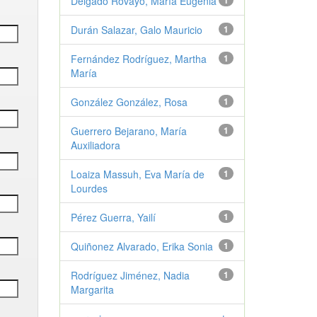
Delgado Rovayo, María Eugenia
1
Durán Salazar, Galo Mauricio
1
Fernández Rodríguez, Martha
1
María
González González, Rosa
1
Guerrero Bejarano, María
1
Auxiliadora
Loaiza Massuh, Eva María de
1
Lourdes
Pérez Guerra, Yailí
1
Quiñonez Alvarado, Erika Sonia
1
Rodríguez Jiménez, Nadia
1
Margarita