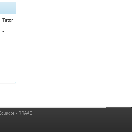
Tutor
-
l Ecuador - RRAAE