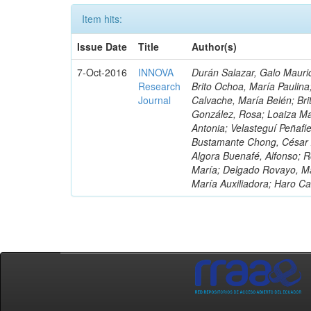
Item hits:
Issue Date
Title
Author(s)
7-Oct-2016
INNOVA
Durán Salazar, Galo Mauric
Research
Brito Ochoa, María Paulina
Journal
Calvache, María Belén; Bri
González, Rosa; Loaiza Ma
Antonia; Velasteguí Peñafi
Bustamante Chong, César A
Algora Buenafé, Alfonso; 
María; Delgado Rovayo, Ma
María Auxiliadora; Haro C