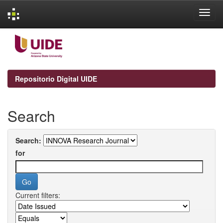
Skip
navigation
Repositorio Digital UIDE
Search
Search:
for
Current filters: