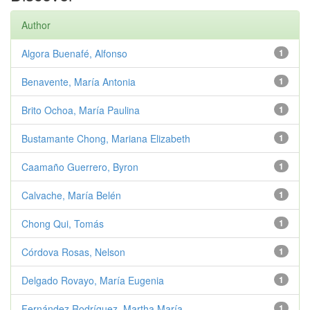
Author
Algora Buenafé, Alfonso
1
Benavente, María Antonia
1
Brito Ochoa, María Paulina
1
Bustamante Chong, Mariana Elizabeth
1
Caamaño Guerrero, Byron
1
Calvache, María Belén
1
Chong Qui, Tomás
1
Córdova Rosas, Nelson
1
Delgado Rovayo, María Eugenia
1
Fernández Rodríguez, Martha María
1