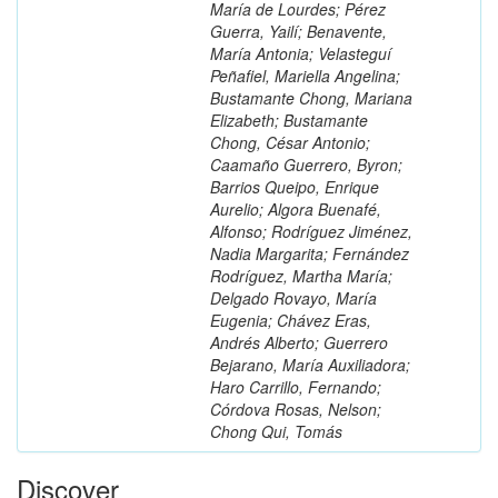
María de Lourdes; Pérez
Guerra, Yailí; Benavente,
María Antonia; Velasteguí
Peñafiel, Mariella Angelina;
Bustamante Chong, Mariana
Elizabeth; Bustamante
Chong, César Antonio;
Caamaño Guerrero, Byron;
Barrios Queipo, Enrique
Aurelio; Algora Buenafé,
Alfonso; Rodríguez Jiménez,
Nadia Margarita; Fernández
Rodríguez, Martha María;
Delgado Rovayo, María
Eugenia; Chávez Eras,
Andrés Alberto; Guerrero
Bejarano, María Auxiliadora;
Haro Carrillo, Fernando;
Córdova Rosas, Nelson;
Chong Qui, Tomás
Discover