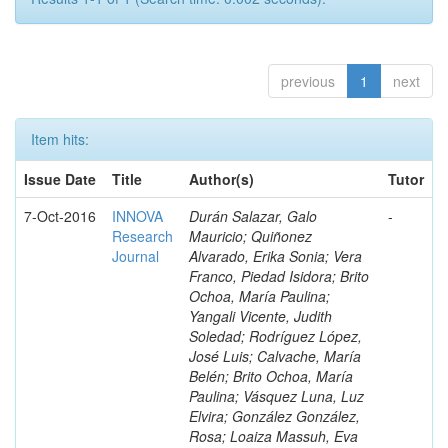
previous
1
next
Item hits:
Issue Date
Title
Author(s)
Tutor
7-Oct-2016
INNOVA
Durán Salazar, Galo
-
Research
Mauricio; Quiñonez
Journal
Alvarado, Erika Sonia; Vera
Franco, Piedad Isidora; Brito
Ochoa, María Paulina;
Yangali Vicente, Judith
Soledad; Rodríguez López,
José Luis; Calvache, María
Belén; Brito Ochoa, María
Paulina; Vásquez Luna, Luz
Elvira; González González,
Rosa; Loaiza Massuh, Eva