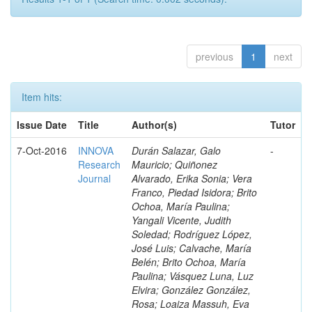
previous
1
next
Item hits:
Issue Date
Title
Author(s)
Tutor
7-Oct-2016
INNOVA
Durán Salazar, Galo
-
Research
Mauricio; Quiñonez
Journal
Alvarado, Erika Sonia; Vera
Franco, Piedad Isidora; Brito
Ochoa, María Paulina;
Yangali Vicente, Judith
Soledad; Rodríguez López,
José Luis; Calvache, María
Belén; Brito Ochoa, María
Paulina; Vásquez Luna, Luz
Elvira; González González,
Rosa; Loaiza Massuh, Eva