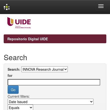
Skip
navigation
Repositorio Digital UIDE
Search
Search:
for
Current filters: