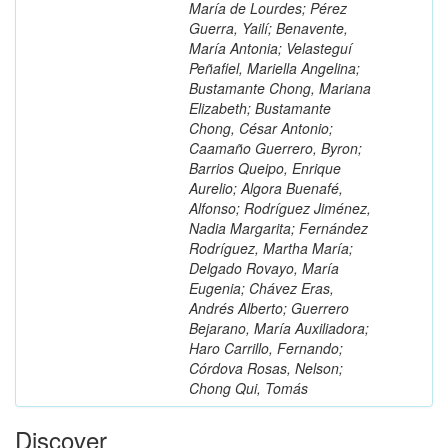
María de Lourdes; Pérez
Guerra, Yailí; Benavente,
María Antonia; Velasteguí
Peñafiel, Mariella Angelina;
Bustamante Chong, Mariana
Elizabeth; Bustamante
Chong, César Antonio;
Caamaño Guerrero, Byron;
Barrios Queipo, Enrique
Aurelio; Algora Buenafé,
Alfonso; Rodríguez Jiménez,
Nadia Margarita; Fernández
Rodríguez, Martha María;
Delgado Rovayo, María
Eugenia; Chávez Eras,
Andrés Alberto; Guerrero
Bejarano, María Auxiliadora;
Haro Carrillo, Fernando;
Córdova Rosas, Nelson;
Chong Qui, Tomás
Discover