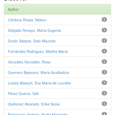
Author
Córdova Rosas, Nelson
1
Delgado Rovayo, María Eugenia
1
Durán Salazar, Galo Mauricio
1
Fernández Rodríguez, Martha María
1
González González, Rosa
1
Guerrero Bejarano, María Auxiliadora
1
Loaiza Massuh, Eva María de Lourdes
1
Pérez Guerra, Yailí
1
Quiñonez Alvarado, Erika Sonia
1
Rodríguez Jiménez, Nadia Margarita
1