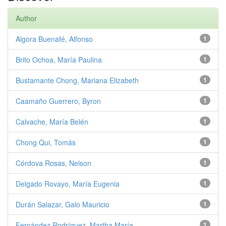
Author
Algora Buenafé, Alfonso
1
Brito Ochoa, María Paulina
1
Bustamante Chong, Mariana Elizabeth
1
Caamaño Guerrero, Byron
1
Calvache, María Belén
1
Chong Qui, Tomás
1
Córdova Rosas, Nelson
1
Delgado Rovayo, María Eugenia
1
Durán Salazar, Galo Mauricio
1
Fernández Rodríguez, Martha María
1