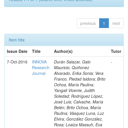
previous
1
next
Item hits:
Issue Date
Title
Author(s)
Tutor
7-Oct-2016
INNOVA
Durán Salazar, Galo
-
Research
Mauricio; Quiñonez
Journal
Alvarado, Erika Sonia; Vera
Franco, Piedad Isidora; Brito
Ochoa, María Paulina;
Yangali Vicente, Judith
Soledad; Rodríguez López,
José Luis; Calvache, María
Belén; Brito Ochoa, María
Paulina; Vásquez Luna, Luz
Elvira; González González,
Rosa; Loaiza Massuh, Eva