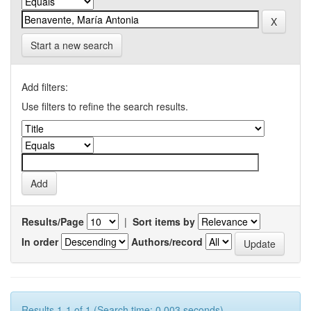
Start a new search
Add filters:
Use filters to refine the search results.
Results/Page
|
Sort items by
In order
Authors/record
Results 1-1 of 1 (Search time: 0.003 seconds).