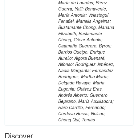
María de Lourdes; Pérez
Guerra, Yailí; Benavente,
María Antonia; Velasteguí
Peñafiel, Mariella Angelina;
Bustamante Chong, Mariana
Elizabeth; Bustamante
Chong, César Antonio;
Caamaño Guerrero, Byron;
Barrios Queipo, Enrique
Aurelio; Algora Buenafé,
Alfonso; Rodríguez Jiménez,
Nadia Margarita; Fernández
Rodríguez, Martha María;
Delgado Rovayo, María
Eugenia; Chávez Eras,
Andrés Alberto; Guerrero
Bejarano, María Auxiliadora;
Haro Carrillo, Fernando;
Córdova Rosas, Nelson;
Chong Qui, Tomás
Discover