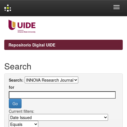
Skip
navigation
Repositorio Digital UIDE
Search
Search:
for
Current filters: